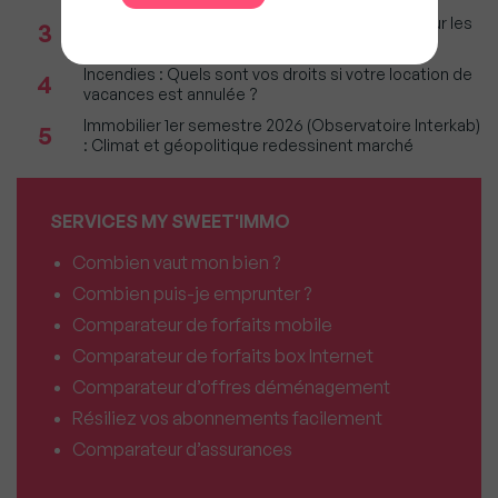
Immobilier : Ce que l’AI Act change vraiment pour les
3
agences depuis le 2 août 2026
Incendies : Quels sont vos droits si votre location de
4
vacances est annulée ?
Immobilier 1er semestre 2026 (Observatoire Interkab)
5
: Climat et géopolitique redessinent marché
SERVICES MY SWEET'IMMO
Combien vaut mon bien ?
Combien puis-je emprunter ?
Comparateur de forfaits mobile
Comparateur de forfaits box Internet
Comparateur d’offres déménagement
Résiliez vos abonnements facilement
Comparateur d’assurances