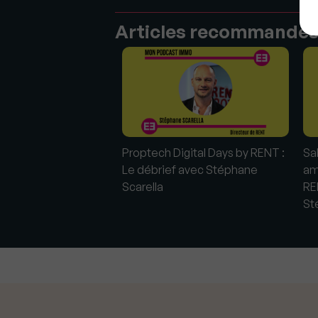
Articles recommandé
13 : En live avec
Proptech Digital Days by RENT :
Sa
amus (FCI immobilier)
Le débrief avec Stéphane
am
Scarella
REN
St