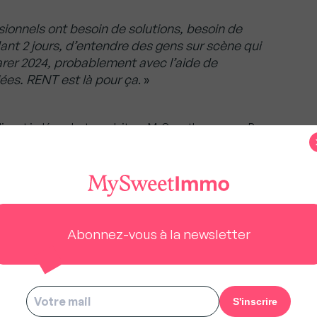
ionnels ont besoin de solutions, besoin de
dant 2 jours, d’entendre des gens sur scène qui
arer 2024, probablement avec l’aide de
iées. RENT est là pour ça
. »
ien et indépendant, produit par MySweetImmo.com. Pour
des étoiles ou des commentaires sur votre plateforme de
us à rester gratuit pour tous.
Abonnez-vous à la newsletter