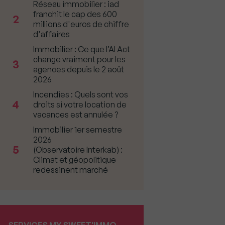
Réseau immobilier : iad
franchit le cap des 600
2
millions d'euros de chiffre
d'affaires
Immobilier : Ce que l’AI Act
change vraiment pour les
3
agences depuis le 2 août
2026
Incendies : Quels sont vos
4
droits si votre location de
vacances est annulée ?
Immobilier 1er semestre
2026
5
(Observatoire Interkab) :
Climat et géopolitique
redessinent marché