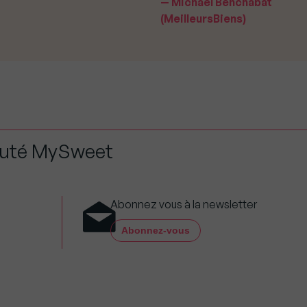
Michael Benchabat
(MeilleursBiens)
auté MySweet
Abonnez vous à la newsletter
Abonnez-vous