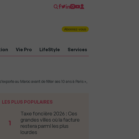
Abonnez-vous
tion
Vie Pro
LifeStyle
Services
s’exporte au Maroc avant de fêter ses 10 ans à Paris »,
LES PLUS POPULAIRES
Taxe foncière 2026 : Ces
grandes villes où la facture
1
restera parmi les plus
lourdes