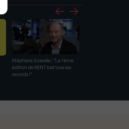
RENT 2022 #13 : En l
Stéphane Scarella : "La 7ème
Frédéric Camus (FCI 
édition de RENT bat tous les
records !"