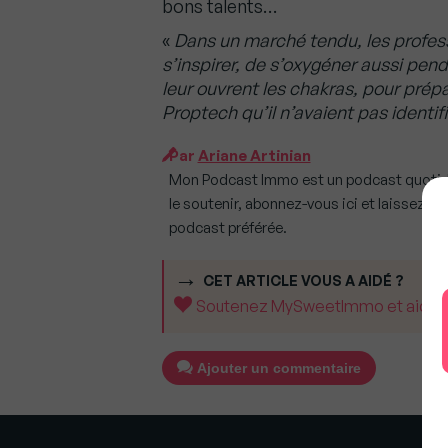
bons talents…
«
Dans un marché tendu, les profess
s’inspirer, de s’oxygéner aussi pen
leur ouvrent les chakras, pour prép
Proptech qu’il n’avaient pas identif
Par
Ariane Artinian
Mon Podcast Immo est un podcast quotid
le soutenir, abonnez-vous ici et laissez 
podcast préférée.
CET ARTICLE VOUS A AIDÉ ?
Soutenez MySweetImmo et aidez-no
Ajouter un commentaire