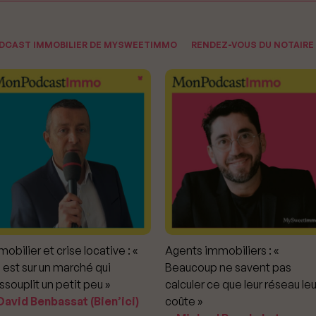
ODCAST IMMOBILIER DE MYSWEETIMMO
RENDEZ-VOUS DU NOTAIRE
obilier et crise locative : «
Agents immobiliers : «
 est sur un marché qui
Beaucoup ne savent pas
ssouplit un petit peu »
calculer ce que leur réseau leu
avid Benbassat (Bien’ici)
coûte »