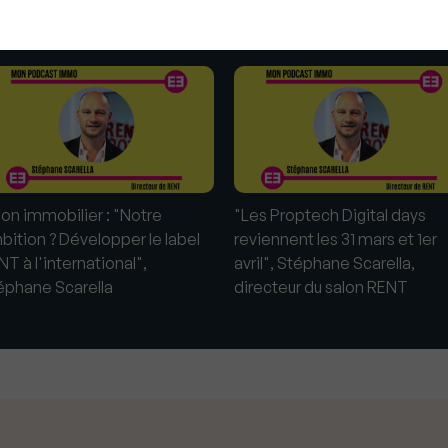
s
lon immobilier : "Notre
"Les Proptech Digital days
bition ? Développer le label
reviennent les 31 mars et 1er
T à l'international",
avril", Stéphane Scarella,
éphane Scarella
directeur du salon RENT