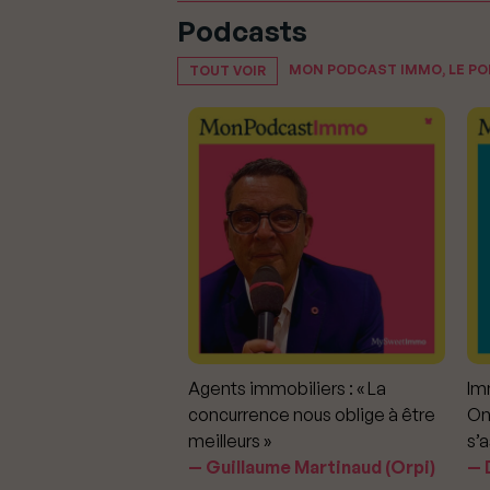
Podcasts
MON PODCAST IMMO, LE P
TOUT VOIR
mmobiliers :
Agents immobiliers : « La
Imm
iter les dérapages
concurrence nous oblige à être
On
meilleurs »
s’a
aavedra Largo
Guillaume Martinaud (Orpi)
D