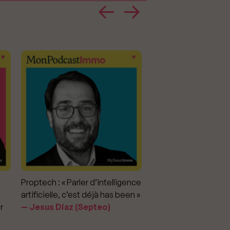
Proptech : « Parler d’intelligence
Marché immobilier : «
artificielle, c’est déjà has been »
pour apporter la vérit
r
Jesus Diaz (Septeo)
prix »
Delphine Rouxel 