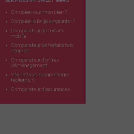
SERVICES MY SWEET'IMMO
Combien vaut mon bien ?
Combien puis-je emprunter ?
Comparateur de forfaits
mobile
Comparateur de forfaits box
Internet
Comparateur d’offres
déménagement
Résiliez vos abonnements
facilement
Comparateur d’assurances