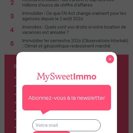
2
millions d'euros de chiffre d'affaires
Immobilier : Ce que l’AI Act change vraiment pour les
3
agences depuis le 2 août 2026
Incendies : Quels sont vos droits si votre location de
4
vacances est annulée ?
Immobilier 1er semestre 2026 (Observatoire Interkab)
5
: Climat et géopolitique redessinent marché
×
SERVICES MY SWEET'IMMO
Combien vaut mon bien ?
Combien puis-je emprunter ?
Comparateur de forfaits mobile
Abonnez-vous à la newsletter
Comparateur de forfaits box Internet
Comparateur d’offres déménagement
Résiliez vos abonnements facilement
Comparateur d’assurances