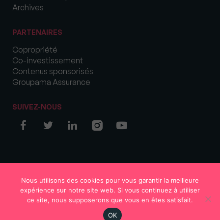
Archives
PARTENAIRES
Copropriété
Co-investissement
Contenus sponsorisés
Groupama Assurance
SUIVEZ-NOUS
© COPYRIGHT 2026 MySweetImmo
Nous utilisons des cookies pour vous garantir la meilleure
expérience sur notre site web. Si vous continuez à utiliser
ce site, nous supposerons que vous en êtes satisfait.
OK