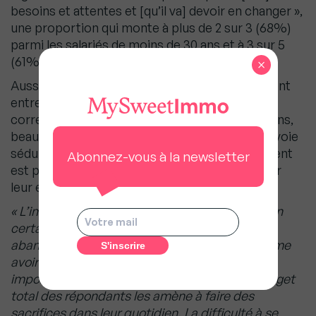
besoins et attentes et [qu’il va] devoir en changer »,
une proportion qui monte à plus de 2 sur 3 (68%)
parmi les salariés de moins de 30 ans et à 3 sur 5
(61%) en agglomération parisienne.
×
Aussi, au lieu de devoir arbitrer douloureusement
entre leur pouvoir d’achat et un logement qui
correspond à leurs besoins ou à leurs aspirations,
beaucoup de salariés explorent une troisième voie
séduisante : déménager là où le coût du logement
Abonnez-vous à la newsletter
est plus abordable, même si cela signifie quitter
leur entreprise.
« L’impact de cette réalité est fort et conduit un
certain nombre de personnes à reporter voire
abandonner leurs projets de vie familiaux comme
avoir un premier ou un autre enfant. La part
importante que prend le logement dans le budget
total des répondants les amène à faire des
sacrifices dans leur quotidien. La difficulté à se