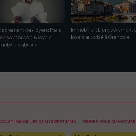
Immobilier : L'encadrement 
cadrement des loyers: Paris
loyers autorisé à Grenoble
nce sa chasse aux loyers
mobiliers abusifs
ODCAST IMMOBILIER DE MYSWEETIMMO
RENDEZ-VOUS DU NOTAIRE