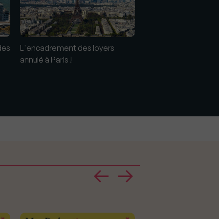
des
L'encadrement des loyers
L'encadrement des l
annulé à Paris !
retour à Paris au 1er ju