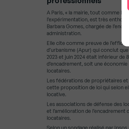
professionnels
A Paris, « la mairie, tout comme les 
l’expérimentation, est très enthousi
Barbara Gomes, chargée de l’encad
administration.
Elle cite comme preuve de l’efficaci
d’urbanisme (Apur) qui conclut que 
2023 et juin 2024 était inférieur de 
d’encadrement, soit une économie 
locataires.
Les fédérations de propriétaires et
cette proposition de loi qui selon el
locative.
Les associations de défense des lo
et l’amélioration de l’encadrement 
locataires.
Selon un sondage réalisé par Ipsos