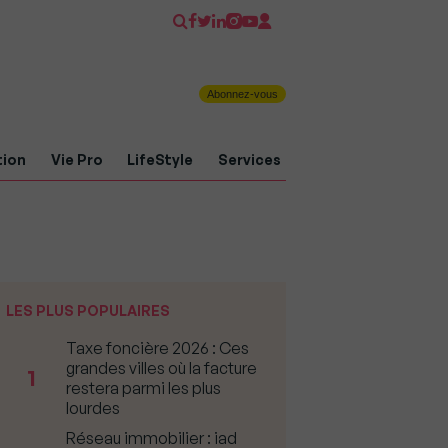
Abonnez-vous
tion
Vie Pro
LifeStyle
Services
LES PLUS POPULAIRES
Taxe foncière 2026 : Ces
grandes villes où la facture
1
restera parmi les plus
lourdes
Réseau immobilier : iad