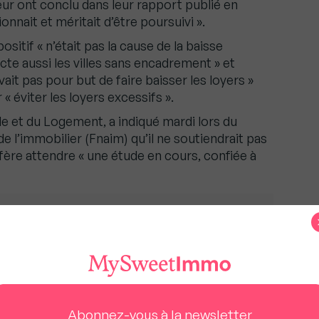
r ont conclu dans leur rapport publié en
onnait et méritait d’être poursuivi ».
ositif « n’était pas la cause de la baisse
ecte aussi les villes sans encadrement » et
ait pas pour but de faire baisser les loyers »
 éviter les loyers excessifs ».
le et du Logement, a indiqué mardi lors du
e l’immobilier (Fnaim) qu’il ne soutiendrait pas
fère attendre « une étude en cours, confiée à
pige téléphonique fixe les règles applicables dès le
és et vindicte des
Abonnez-vous à la newsletter