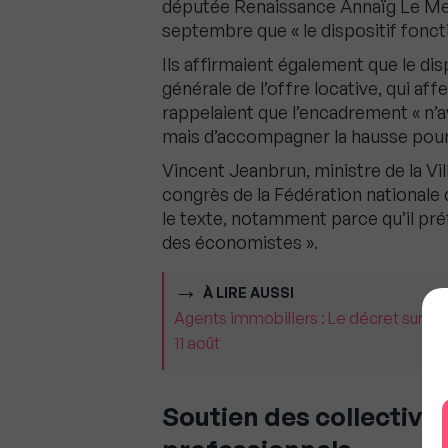
députée Renaissance Annaïg Le Meu
septembre que « le dispositif foncti
Ils affirmaient également que le disp
générale de l’offre locative, qui aff
rappelaient que l’encadrement « n’av
mais d’accompagner la hausse pour «
Vincent Jeanbrun, ministre de la Vil
congrès de la Fédération nationale d
le texte, notamment parce qu’il pré
des économistes ».
À LIRE AUSSI
Agents immobiliers : Le décret sur la 
11 août
Soutien des collectivit