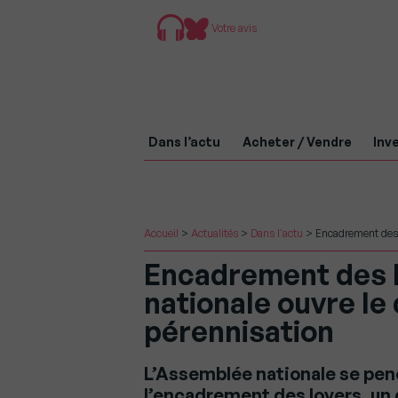
Votre avis
Dans l’actu
Acheter / Vendre
Inve
Accueil
>
Actualités
>
Dans l'actu
>
Encadrement des l
Encadrement des l
nationale ouvre le
pérennisation
L’Assemblée nationale se penc
l’encadrement des loyers, un d