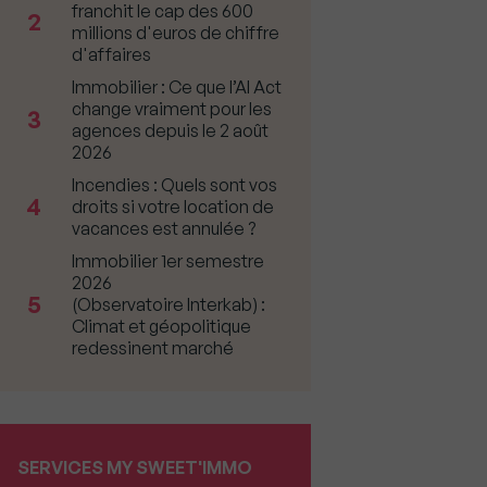
franchit le cap des 600
2
millions d'euros de chiffre
d'affaires
Immobilier : Ce que l’AI Act
change vraiment pour les
3
agences depuis le 2 août
2026
Incendies : Quels sont vos
4
droits si votre location de
vacances est annulée ?
Immobilier 1er semestre
2026
5
(Observatoire Interkab) :
Climat et géopolitique
redessinent marché
SERVICES MY SWEET'IMMO