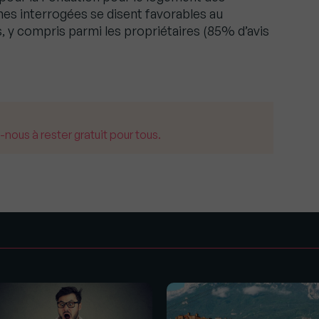
es interrogées se disent favorables au
, y compris parmi les propriétaires (85% d’avis
us à rester gratuit pour tous.
s