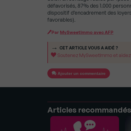
défavorisés, 87% des 1.000 personn
dispositif d’encadrement des loyers
favorables).
Par
MySweetImmo avec AFP
CET ARTICLE VOUS A AIDÉ ?
Soutenez MySweetImmo et aidez-no
Ajouter un commentaire
Articles recommandé