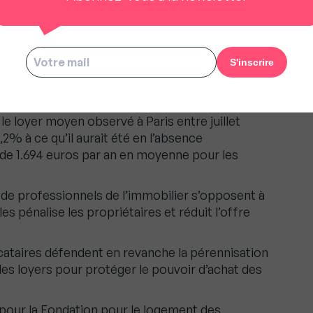
autres villes qui font partie de
aste à l’idée de cette pérennisation », assure
rement des loyers au sein de cette
té du dispositif une étude de l’Atelier parisien
le loyer moyen observé à Paris entre juillet
8,2% à ce qu’il aurait été en l’absence
de 1.694 euros par an en moyenne pour les
 de professionnels de l’immobilier s’opposent à
les pénalise les propriétaires et réduit l’offre
cataires défendent en revanche la pérennisation
des loyers pour protéger le pouvoir d’achat des
 pour la Fondation pour le logement des