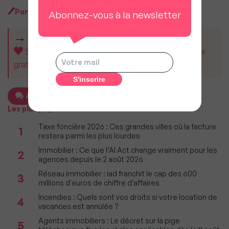
Par
MySweetImmo
Abonnez-vous à la newsletter
CET ARTICLE VOUS A AIDÉ ?
Soutenez MySweetImmo et aidez-nous à rester
gratuit pour tous.
Ajouter un commentaire
Les plus populaires
Taxe foncière 2026 : Ces grandes villes où la facture
1
restera parmi les plus lourdes
Immobilier : Ce que l’AI Act change vraiment pour les
2
agences depuis le 2 août 2026
Réseau immobilier : iad franchit le cap des 600
3
millions d'euros de chiffre d'affaires
Incendies : Quels sont vos droits si votre location de
4
vacances est annulée ?
Agents immobiliers : Le décret sur la pige
5