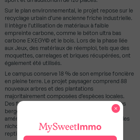
Sur le plan environnemental, le projet repose sur le
recyclage urbain d’une ancienne friche industrielle.
Il intègre l’utilisation de matériaux à faible
empreinte carbone, comme le béton ultra bas
carbone EXEGY© et le bois. Lors de la phase liée
aux Jeux, des matériaux de réemploi, tels que des
moquettes, carrelages et briques récupérées, ont
également été utilisés.
Le campus conserve 18 % de son emprise foncière
en pleine terre. Le projet paysager comprend 88
nouveaux arbres et des plantations
majoritairement composées d’espèces locales.
Des façades végétalisées créent un lien avec les
×
berges de la Seine, complété par des
aménagements favorables à la faune, comme des
nichoirs et des abris pour chauves-souris et
reptiles.