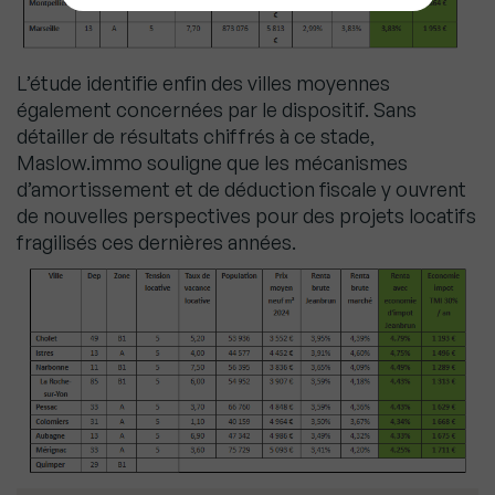
L’étude identifie enfin des villes moyennes
également concernées par le dispositif. Sans
détailler de résultats chiffrés à ce stade,
Maslow.immo souligne que les mécanismes
d’amortissement et de déduction fiscale y ouvrent
de nouvelles perspectives pour des projets locatifs
fragilisés ces dernières années.