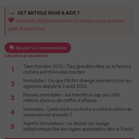
CET ARTICLE VOUS A AIDÉ ?
Soutenez MySweetImmo et aidez-nous à rester
gratuit pour tous.
Ajouter un commentaire
Les plus populaires
Taxe foncière 2026 : Ces grandes villes où la facture
1
restera parmi les plus lourdes
Immobilier : Ce que l’AI Act change vraiment pour les
2
agences depuis le 2 août 2026
Réseau immobilier : iad franchit le cap des 600
3
millions d'euros de chiffre d'affaires
Incendies : Quels sont vos droits si votre location de
4
vacances est annulée ?
Agents immobiliers : Le décret sur la pige
5
téléphonique fixe les règles applicables dès le 11 août