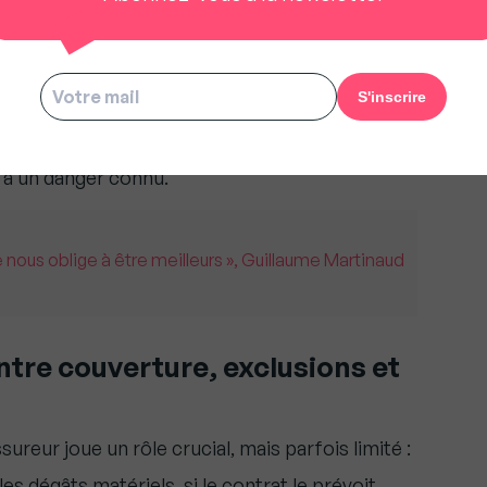
oirs de police permettant d’éviter un
vacuation et injonction de travaux. Si elles
épétées, elles peuvent donc voir leur
. Dans les faits, cela est exceptionnel, dans de
 à un danger connu.
 nous oblige à être meilleurs », Guillaume Martinaud
entre couverture, exclusions et
ureur joue un rôle crucial, mais parfois limité :
 dégâts matériels, si le contrat le prévoit.