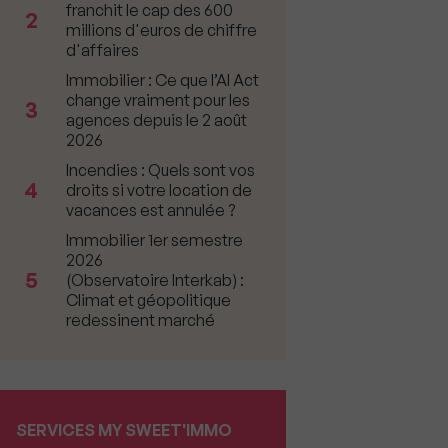
franchit le cap des 600
2
millions d'euros de chiffre
d'affaires
Immobilier : Ce que l’AI Act
change vraiment pour les
3
agences depuis le 2 août
2026
Incendies : Quels sont vos
4
droits si votre location de
vacances est annulée ?
Immobilier 1er semestre
2026
5
(Observatoire Interkab) :
Climat et géopolitique
redessinent marché
SERVICES MY SWEET'IMMO