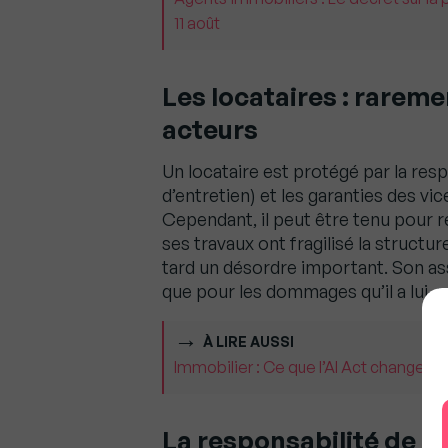
11 août
Les locataires : rarem
acteurs
Un locataire est protégé par la resp
d’entretien) et les garanties des v
Cependant, il peut être tenu pour 
ses travaux ont fragilisé la structur
tard un désordre important. Son ass
que pour les dommages qu’il a lui
À LIRE AUSSI
Immobilier : Ce que l’AI Act change v
La responsabilité de 