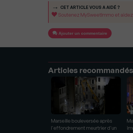
CET ARTICLE VOUS A AIDÉ ?
Soutenez MySweetImmo et aidez-no
Ajouter un commentaire
Articles recommandé
Marseille bouleversée après
Ma
l'effondrement meurtrier d'un
im