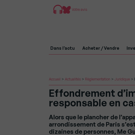
Votre avis
Dans l’actu
Acheter / Vendre
Inve
Accueil
>
Actualités
>
Règlementation
>
Juridique
>
Effondrement d’im
responsable en cas
Alors que le plancher de l’ap
arrondissement de Paris s’est
dizaines de personnes, Me Guil