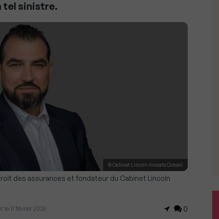
tel sinistre.
© Cabinet Lincoln Avocats Conseil
droit des assurances et fondateur du Cabinet Lincoln
r le 11 février 2026
0