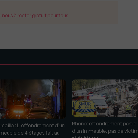
us à rester gratuit pour tous.
s
Rhône: effondrement partiel
rseille : L'effondrement d'un
d'un immeuble, pas de victi
meuble de 4 étages fait au