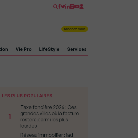
Abonnez-vous
tion
Vie Pro
LifeStyle
Services
LES PLUS POPULAIRES
Taxe foncière 2026 : Ces
grandes villes où la facture
1
restera parmi les plus
lourdes
Réseau immobilier : iad