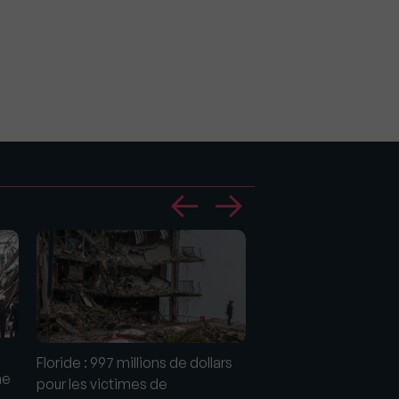
Floride : 997 millions de dollars
Travaux : qui est re
me
pour les victimes de
des dégâts des entr