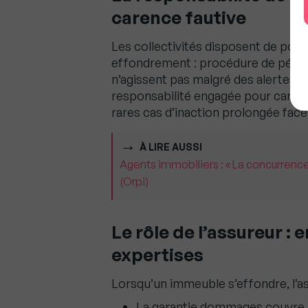
carence fautive
Les collectivités disposent de pouv
effondrement : procédure de péril, é
n’agissent pas malgré des alertes r
responsabilité engagée pour carence
rares cas d’inaction prolongée face
À LIRE AUSSI
Agents immobiliers : « La concurrence
(Orpi)
Le rôle de l’assureur : 
expertises
Lorsqu’un immeuble s’effondre, l’ass
La garantie dommages couvre les