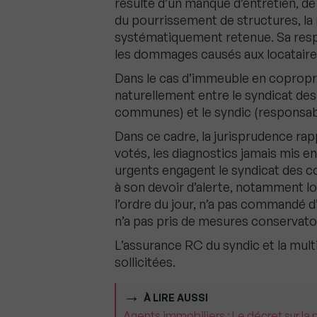
résulte d’un manque d’entretien, de 
du pourrissement de structures, la 
systématiquement retenue. Sa resp
les dommages causés aux locataires
Dans le cas d’immeuble en coproprié
naturellement entre le syndicat des
communes) et le syndic (responsable
Dans ce cadre, la jurisprudence rap
votés, les diagnostics jamais mis e
urgents engagent le syndicat des co
à son devoir d’alerte, notamment lor
l’ordre du jour, n’a pas commandé d
n’a pas pris de mesures conservatoi
L’assurance RC du syndic et la mult
sollicitées.
À LIRE AUSSI
Agents immobiliers : Le décret sur la 