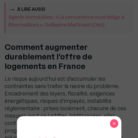
À LIRE AUSSI
Agents immobiliers : « La concurrence nous oblige à
être meilleurs », Guillaume Martinaud (Orpi)
Comment augmenter
durablement l’offre de
logements en France
Le risque aujourd’hui est d’accumuler les
contraintes sans traiter la racine du problème.
Encadrement des loyers, fiscalité, exigences
énergétiques, risques d’impayés, instabilité
réglementaire : prises isolément, chacune de ces
mesures peut se justifier. Additionnées, elles
×
contribuent cependant à décourager
progressivement une partie des investisseurs
privés qui financent pourtant l’essentiel du parc