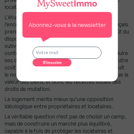
locatif français.
L’étude publiée le 27 mai 2026 sur l’impact de
l’encadrement des loyers indique que l’État français
Abonnez-vous à la newsletter
prendrait déjà en charge environ un tiers du coût du
dispositif. Il s’agit donc aussi d’une forme de
subvention publique supplémentaire, dans un
contexte où notre pays cherche pourtant à réduire
ses dépenses. L’encadrement a également un autre
coût indirect pour les finances publiques : il réduit
le nombre de transactions immobilières ainsi que la
valeur des biens, et donc les recettes issues des
droits de mutation.
Le logement mérite mieux qu’une opposition
idéologique entre propriétaires et locataires.
La véritable question n’est pas de choisir un camp,
mais de construire un marché plus équilibré,
capable à la fois de protéger les locataires et