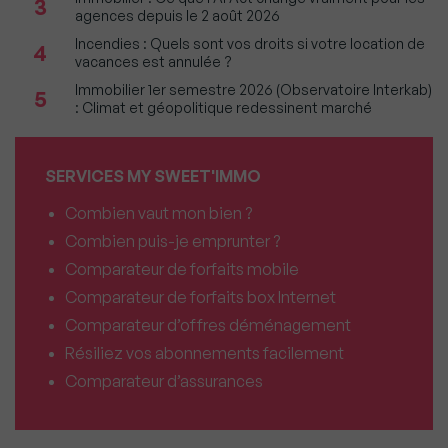
3
agences depuis le 2 août 2026
Incendies : Quels sont vos droits si votre location de
4
vacances est annulée ?
Immobilier 1er semestre 2026 (Observatoire Interkab)
5
: Climat et géopolitique redessinent marché
SERVICES MY SWEET'IMMO
Combien vaut mon bien ?
Combien puis-je emprunter ?
Comparateur de forfaits mobile
Comparateur de forfaits box Internet
Comparateur d’offres déménagement
Résiliez vos abonnements facilement
Comparateur d’assurances