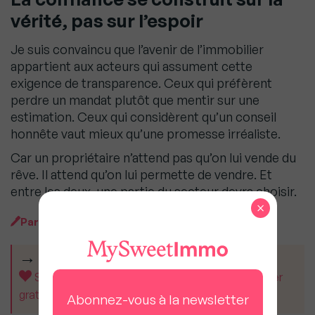
vérité, pas sur l’espoir
Je suis convaincu que l’avenir de l’immobilier
appartient aux acteurs qui assument cette
exigence de transparence. Ceux qui préfèrent
perdre un mandat plutôt que mentir sur une
estimation. Ceux qui considèrent qu’un conseil
honnête vaut mieux qu’une promesse irréaliste.
Car un propriétaire n’attend pas qu’on lui vende du
rêve. Il attend qu’on lui permette de vendre. Et
entre les deux, une partie du secteur devra choisir.
×
Par
MySweetImmo
CET ARTICLE VOUS A AIDÉ ?
Soutenez MySweetImmo et aidez-nous à rester
gratuit pour tous.
Abonnez-vous à la newsletter