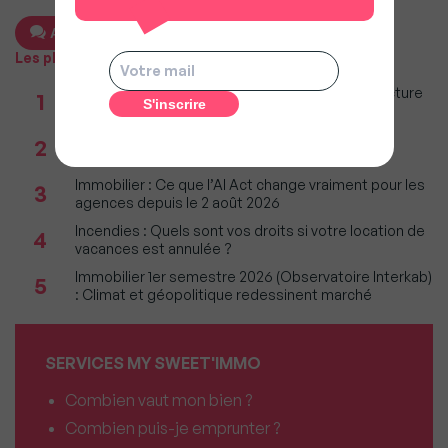
Ajouter un commentaire
Les plus populaires
Taxe foncière 2026 : Ces grandes villes où la facture
1
restera parmi les plus lourdes
Réseau immobilier : iad franchit le cap des 600
2
millions d'euros de chiffre d'affaires
Immobilier : Ce que l’AI Act change vraiment pour les
3
agences depuis le 2 août 2026
Incendies : Quels sont vos droits si votre location de
4
vacances est annulée ?
Immobilier 1er semestre 2026 (Observatoire Interkab)
5
: Climat et géopolitique redessinent marché
SERVICES MY SWEET'IMMO
Combien vaut mon bien ?
Combien puis-je emprunter ?