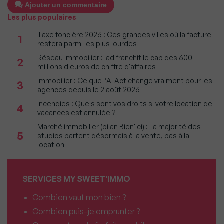
Ajouter un commentaire
Les plus populaires
Taxe foncière 2026 : Ces grandes villes où la facture
1
restera parmi les plus lourdes
Réseau immobilier : iad franchit le cap des 600
2
millions d'euros de chiffre d'affaires
Immobilier : Ce que l’AI Act change vraiment pour les
3
agences depuis le 2 août 2026
Incendies : Quels sont vos droits si votre location de
4
vacances est annulée ?
Marché immobilier (bilan Bien'ici) : La majorité des
5
studios partent désormais à la vente, pas à la
location
SERVICES MY SWEET'IMMO
Combien vaut mon bien ?
Combien puis-je emprunter ?