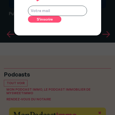
Puis domicilier ma société à la maison?
Podcasts
TOUT VOIR
MON PODCAST IMMO, LE PODCAST IMMOBILIER DE
MYSWEETIMMO
RENDEZ-VOUS DU NOTAIRE