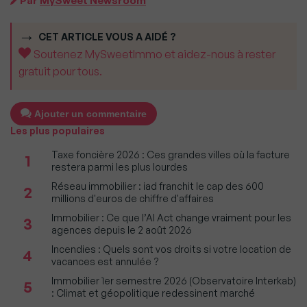
Par
MySweet Newsroom
CET ARTICLE VOUS A AIDÉ ?
Soutenez MySweetImmo et aidez-nous à rester
gratuit pour tous.
Ajouter un commentaire
Les plus populaires
Taxe foncière 2026 : Ces grandes villes où la facture
1
restera parmi les plus lourdes
Réseau immobilier : iad franchit le cap des 600
2
millions d'euros de chiffre d'affaires
Immobilier : Ce que l’AI Act change vraiment pour les
3
agences depuis le 2 août 2026
Incendies : Quels sont vos droits si votre location de
4
vacances est annulée ?
Immobilier 1er semestre 2026 (Observatoire Interkab)
5
: Climat et géopolitique redessinent marché