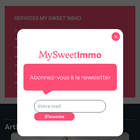
SERVICES MY SWEET'IMMO
Combien vaut mon bien ?
×
Combien puis-je emprunter ?
Comparateur de forfaits mobile
Comparateur de forfaits box Internet
Comparateur d’offres déménagement
Résiliez vos abonnements facilement
Abonnez-vous à la newsletter
Comparateur d’assurances
Articles recommandés