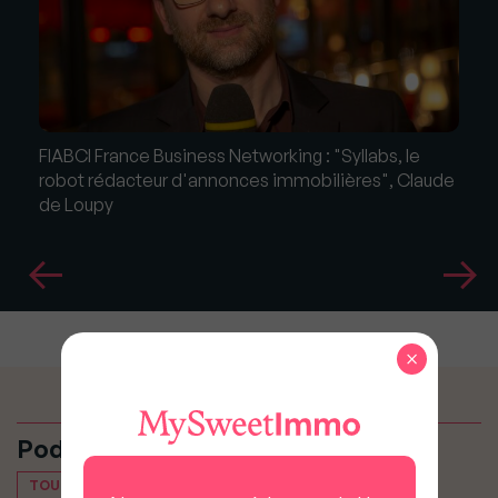
FIABCI France Business Networking : "Syllabs, le
robot rédacteur d'annonces immobilières", Claude
de Loupy
×
Podcasts
TOUT VOIR