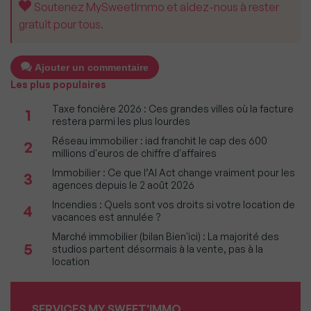
Soutenez MySweetImmo et aidez-nous à rester
gratuit pour tous.
Ajouter un commentaire
Les plus populaires
Taxe foncière 2026 : Ces grandes villes où la facture
1
restera parmi les plus lourdes
Réseau immobilier : iad franchit le cap des 600
2
millions d'euros de chiffre d'affaires
Immobilier : Ce que l’AI Act change vraiment pour les
3
agences depuis le 2 août 2026
Incendies : Quels sont vos droits si votre location de
4
vacances est annulée ?
Marché immobilier (bilan Bien'ici) : La majorité des
5
studios partent désormais à la vente, pas à la
location
SERVICES MY SWEET'IMMO