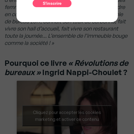
femmes et des changements sociétaux à prendre
en compte,
explique t-elle.
En 2019, un immeuble
de bureau 2019, connait son taux de carbonne, fait
vivre son hall d’accueil, fait vivre son restaurant
toute la journée… L’ensemble de l’immeuble bouge
comme la société ! »
Pourquoi ce livre
« Révolutions de
bureaux »
Ingrid Nappi-Choulet ?
Cliquez pour accepter les cookies
marketing et activer ce contenu