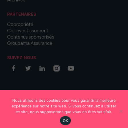
PARTENAIRES
Copropriété
Co-investissement
Contenus sponsorisés
Groupama Assurance
SUIVEZ-NOUS
© COPYRIGHT 2026 MySweetImmo
Nous utilisons des cookies pour vous garantir la meilleure
expérience sur notre site web. Si vous continuez à utiliser
ce site, nous supposerons que vous en êtes satisfait.
OK
Région
Votre avis
S'abonner
En continu
Rechercher