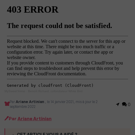
MySweet'Immo
·
Benoît Richard, cofondateur White Bird
Par
Ariane Artinian
, le 14 janvier 2021, mis à jour le 2
0
septembre 2022
Par
Ariane Artinian
CET ARTICLE VOUS A AIDÉ ?