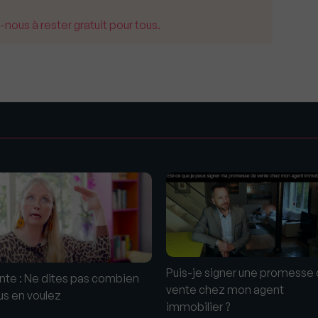
us à rester gratuit pour tous.
s
Puis-je signer une promesse
nte : Ne dites pas combien
vente chez mon agent
us en voulez
immobilier ?