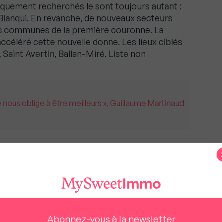
riquement recherchés le sont toujours autant :
Blanqui. En revanche, de nouveaux secteurs
es communes de la première couronne. La
ccéléré cette nouvelle donne. Les lieux ciblés
 Saint Avertin, Ballan-Miré. Liste non
 nous oblige à être meilleurs », Guillaume Martinaud
t le délai de vente moyen ?
ment changé. A
Tours
, les délais se sont réduit
 avons parfois vendu des biens sans même
, nous sommes sur des délais moyens de 2
Abonnez-vous à la newsletter