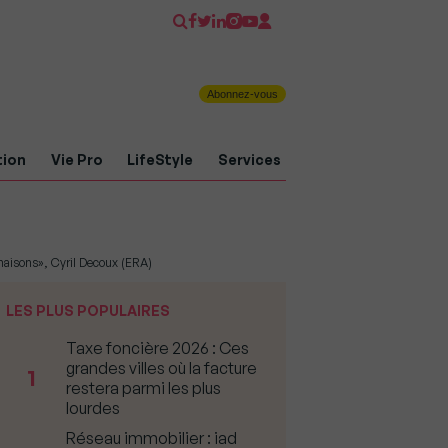
Abonnez-vous
tion
Vie Pro
LifeStyle
Services
 maisons», Cyril Decoux (ERA)
LES PLUS POPULAIRES
Taxe foncière 2026 : Ces
grandes villes où la facture
1
restera parmi les plus
lourdes
Réseau immobilier : iad