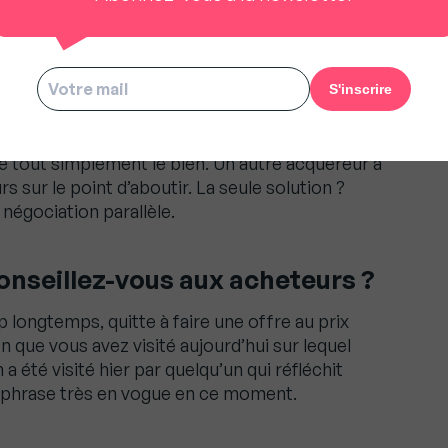
l une marge de négociation
s acquéreurs rentrent dans la fosse aux lions
 proposition d’achat. Le risque d’entamer une
re tout simplement le bien. Un autre acquéreur a
 sur le point d’aboutir. La seule solution ?
négociation parallèle.
nseillez-vous aux acheteurs ?
p longtemps, quitte à faire une offre au prix
en que vous avez visité aujourd’hui sur lequel
a été visité hier par quelqu’un qui réfléchit
se phrase très en vogue en ce moment.