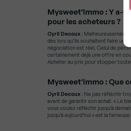
Mysweet’immo : Y a-t-i
pour les acheteurs ?
Cyril Decoux
: Malheureusement, le
dès lors qu’ils souhaitent faire une
négociation est réel. Celui de perd
certainement déjà une offre en cours
Acheter au prix pour stopper toute 
Mysweet’immo : Que co
Cyril Decoux
: Ne pas réfléchir tro
avant de garantir son achat. « Le bi
vous voulez réfléchir jusqu’à demain 
jusqu’à aujourd’hui » est la fameu