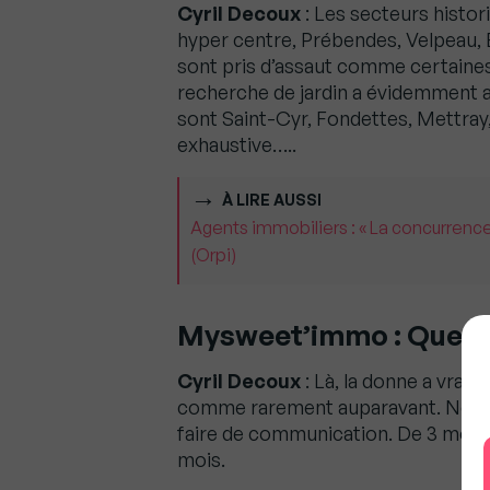
Cyril Decoux
: Les secteurs histo
hyper centre, Prébendes, Velpeau, 
sont pris d’assaut comme certain
recherche de jardin a évidemment a
sont Saint-Cyr, Fondettes, Mettray,
exhaustive…..
À LIRE AUSSI
Agents immobiliers : « La concurrence
(Orpi)
Mysweet’immo : Quel es
Cyril Decoux
: Là, la donne a vrai
comme rarement auparavant. Nous
faire de communication. De 3 mois
mois.