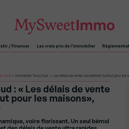
stir / Financer
Les vrais prix de l’immobilier
Règlementa
Ici ou là
>
Immobilier Tours Sud : « Les délais de vente s’accélèrent surtout pour les
ud : « Les délais de vente
ut pour les maisons»,
)
amique, voire florissant. Un seul bémol
 et des délais de vente ultra rapides…