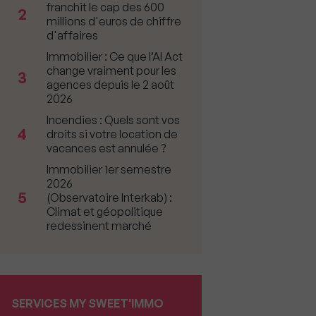
franchit le cap des 600
2
millions d'euros de chiffre
d'affaires
Immobilier : Ce que l’AI Act
change vraiment pour les
3
agences depuis le 2 août
2026
Incendies : Quels sont vos
4
droits si votre location de
vacances est annulée ?
Immobilier 1er semestre
2026
5
(Observatoire Interkab) :
Climat et géopolitique
redessinent marché
SERVICES MY SWEET'IMMO