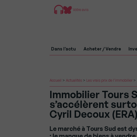
Votre avis
Dans l’actu
Acheter / Vendre
Inve
Accueil
>
Actualités
>
Les vrais prix de l'immobilier
>
Immobilier Tours S
s’accélèrent surto
Cyril Decoux (ERA
Le marché à Tours Sud est dyn
: le manque de biens à vendre