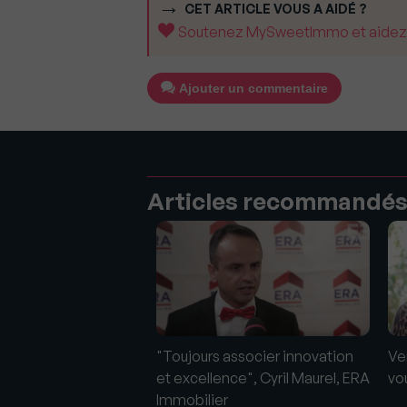
CET ARTICLE VOUS A AIDÉ ?
Soutenez MySweetImmo et aidez-no
Ajouter un commentaire
Articles recommandé
 quelles
"Toujours associer innovation
Ve
és?
et excellence", Cyril Maurel, ERA
vo
Immobilier