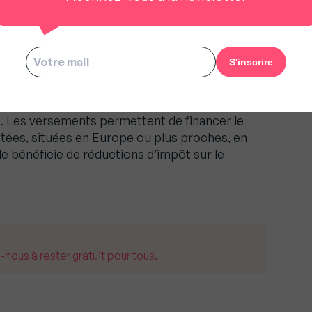
eur retraite, les épargnants peuvent bénéficier
te plusieurs niveaux de PER : PER individuel, PER
eprise obligatoire.
 FCPI et FIP
cement pour l’innovation (FCPI) et des Fonds
). Les versements permettent de financer le
ées, situées en Europe ou plus proches, en
le bénéficie de réductions d’impôt sur le
us à rester gratuit pour tous.