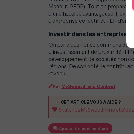
Madelin, PERP). Tout en préparant l
d’une fiscalité avantageuse. Il exis
d’entreprise collectif et PER d’entr
Investir dans les entreprises :
On parle des Fonds communs de pla
d’investissement de proximité (FIP
développement de sociétés non cot
régions. De son côté, le contribuab
revenu.
Par
MySweetBrand Content
CET ARTICLE VOUS A AIDÉ ?
Soutenez MySweetImmo et aidez-no
Ajouter un commentaire