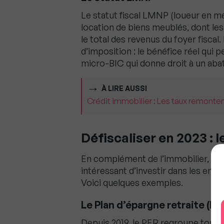
Le statut fiscal LMNP (loueur en m
location de biens meublés, dont les
le total des revenus du foyer fiscal
d’imposition : le bénéfice réel qui
micro-BIC qui donne droit à un ab
À LIRE AUSSI
Crédit immobilier : Les taux remontent
Défiscaliser en 2023 : l
En complément de l’immobilier, pour
intéressant d’investir dans les entre
Voici quelques exemples.
Le Plan d’épargne retraite (PE
Depuis 2019, le PER regroupe tous l