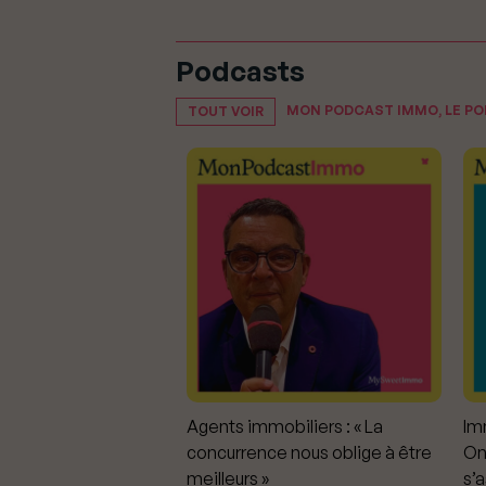
Podcasts
MON PODCAST IMMO, LE P
TOUT VOIR
mmobiliers :
Agents immobiliers : « La
Imm
iter les dérapages
concurrence nous oblige à être
On
meilleurs »
s’a