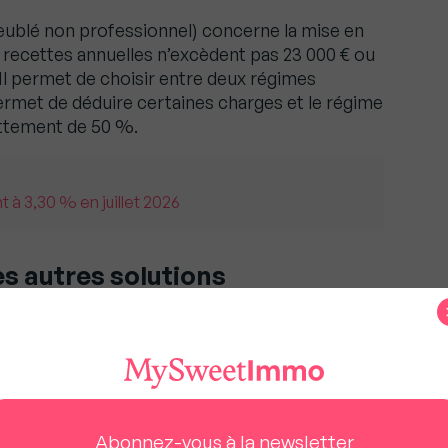
eublé non professionnel) concerne la mise en
 recettes annuelles n’excèdent pas 23 000 € ou
. Il permet de choisir entre deux régimes
 permet de déduire certaines charges et le régime
attement de 50 %.
 à 3,30 % en juillet 2026
es autres solutions
 diversifier ses placements, il peut être
prises et d’épargner dans le but de défiscaliser.
R)
Abonnez-vous à la newsletter
es produits d’épargne retraite (PERCO, la loi