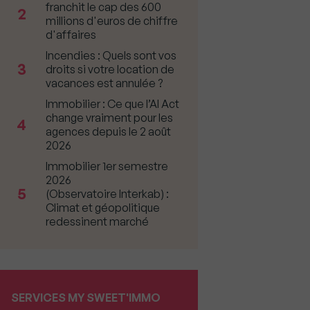
franchit le cap des 600
2
millions d'euros de chiffre
d'affaires
Incendies : Quels sont vos
3
droits si votre location de
vacances est annulée ?
Immobilier : Ce que l’AI Act
change vraiment pour les
4
agences depuis le 2 août
2026
Immobilier 1er semestre
2026
5
(Observatoire Interkab) :
Climat et géopolitique
redessinent marché
SERVICES MY SWEET'IMMO