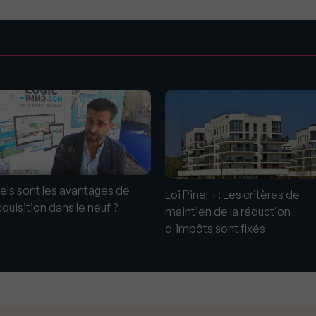
s
els sont les avantages de
Loi Pinel +: Les critères de
cquisition dans le neuf ?
maintien de la réduction
d'impôts sont fixés