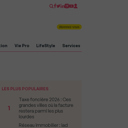
Abonnez-vous
tion
Vie Pro
LifeStyle
Services
LES PLUS POPULAIRES
Taxe foncière 2026 : Ces
grandes villes où la facture
1
restera parmi les plus
lourdes
Réseau immobilier : iad