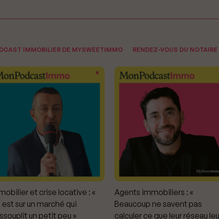
ODCAST IMMOBILIER DE MYSWEETIMMO
RENDEZ-VOUS DU NOTAIRE
obilier et crise locative : «
Agents immobiliers : «
 est sur un marché qui
Beaucoup ne savent pas
ssouplit un petit peu »
calculer ce que leur réseau leu