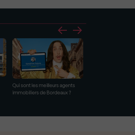
Crédit immobilier : O
Qui sont les meilleurs agents
risques ?
immobiliers de Bordeaux ?