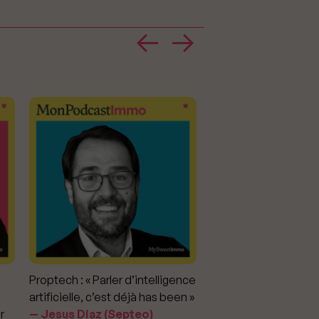
Proptech : « Parler d’intelligence
Marché immobilier : «
artificielle, c’est déjà has been »
pour apporter la vérit
r
Jesus Diaz (Septeo)
prix »