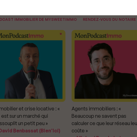
ODCAST IMMOBILIER DE MYSWEETIMMO
RENDEZ-VOUS DU NOTAIRE
obilier et crise locative : «
Agents immobiliers : «
 est sur un marché qui
Beaucoup ne savent pas
ssouplit un petit peu »
calculer ce que leur réseau leu
avid Benbassat (Bien’ici)
coûte »