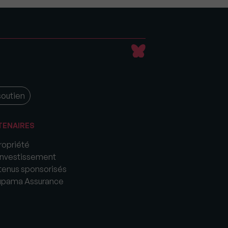
soutien
TENAIRES
opriété
nvestissement
enus sponsorisés
upama Assurance