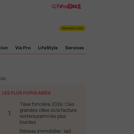
Abonnez-vous
tion
Vie Pro
LifeStyle
Services
DIA)
LES PLUS POPULAIRES
Taxe foncière 2026 : Ces
grandes villes où la facture
1
restera parmi les plus
lourdes
Réseau immobilier : iad