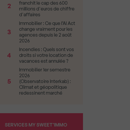
franchit le cap des 600
2
millions d'euros de chiffre
d'affaires
Immobilier : Ce que l’AI Act
change vraiment pour les
3
agences depuis le 2 août
2026
Incendies : Quels sont vos
4
droits si votre location de
vacances est annulée ?
Immobilier 1er semestre
2026
5
(Observatoire Interkab) :
Climat et géopolitique
redessinent marché
SERVICES MY SWEET'IMMO