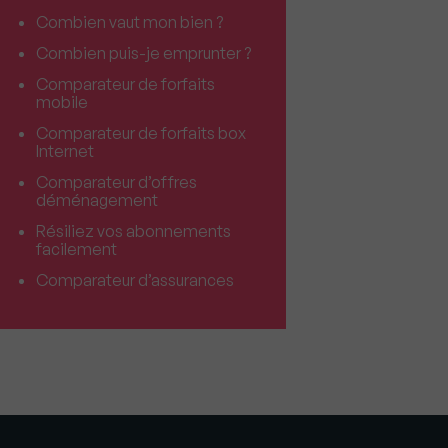
Combien vaut mon bien ?
Combien puis-je emprunter ?
Comparateur de forfaits
mobile
Comparateur de forfaits box
Internet
Comparateur d’offres
déménagement
Résiliez vos abonnements
facilement
Comparateur d’assurances