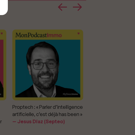
Proptech : « Parler d’intelligence
Marché immobilier : «
artificielle, c’est déjà has been »
pour apporter la vérit
r
Jesus Diaz (Septeo)
prix »
Delphine Rouxel 