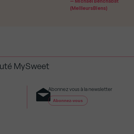
Michael Benchabat
(MeilleursBiens)
auté MySweet
Abonnez vous à la newsletter
Abonnez-vous