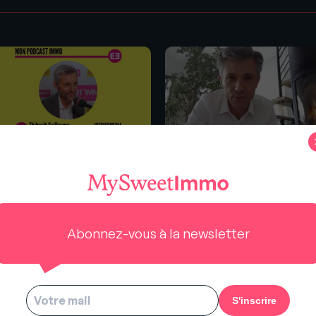
s
ibault Guillaume
"Conversation dans VOTRE
ITRINEMEDIA) : Capter 2 fois
salon #2" avec Thibault
us de mandats grâce à sa
Guillaume, VitrineMedia
rine
Abonnez-vous à la newsletter