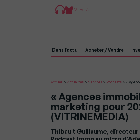
Votre avis
Dans l’actu
Acheter / Vendre
Inve
Accueil
>
Actualités
>
Services
>
Podcasts
>
« Agenc
« Agences immobili
marketing pour 20
(VITRINEMEDIA)
Thibault Guillaume, directeur
Podcast Immo au micro d’Aria