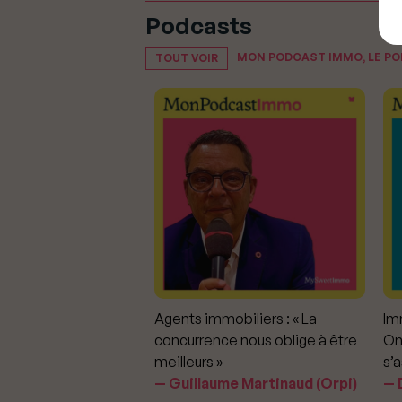
Podcasts
MON PODCAST IMMO, LE P
TOUT VOIR
mmobiliers :
Agents immobiliers : « La
Imm
iter les dérapages
concurrence nous oblige à être
On
meilleurs »
s’a
aavedra Largo
Guillaume Martinaud (Orpi)
D