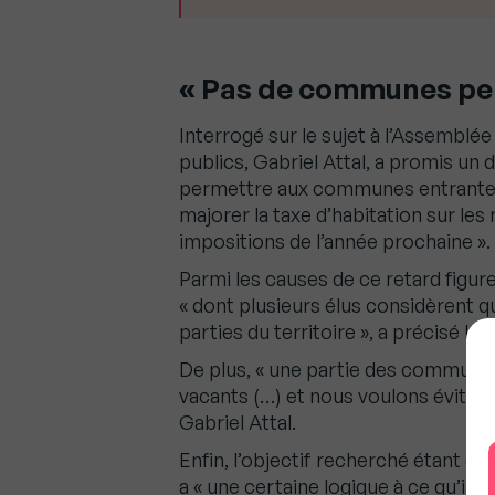
« Pas de communes pe
Interrogé sur le sujet à l’Assemblé
publics, Gabriel Attal, a promis un dé
permettre aux communes entrantes d
majorer la taxe d’habitation sur le
impositions de l’année prochaine ».
Parmi les causes de ce retard figu
« dont plusieurs élus considèrent qu
parties du territoire », a précisé le 
De plus, « une partie des communes 
vacants (…) et nous voulons éviter 
Gabriel Attal.
Enfin, l’objectif recherché étant d’avo
a « une certaine logique à ce qu’il 