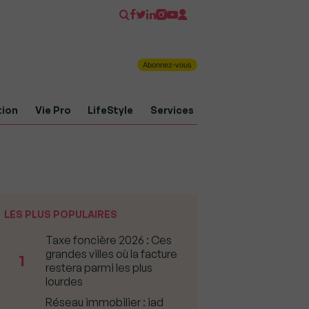
Abonnez-vous
tion
Vie Pro
LifeStyle
Services
LES PLUS POPULAIRES
Taxe foncière 2026 : Ces
grandes villes où la facture
1
restera parmi les plus
lourdes
Réseau immobilier : iad