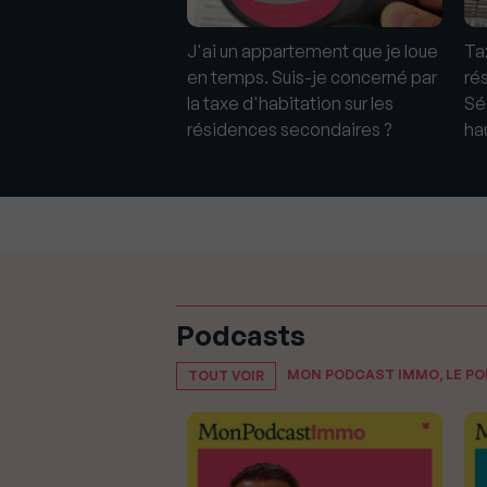
rme la baisse de la
J'ai un appartement que je loue
Ta
tation dès cette
en temps. Suis-je concerné par
ré
la taxe d'habitation sur les
Sén
résidences secondaires ?
ha
Podcasts
MON PODCAST IMMO, LE P
TOUT VOIR