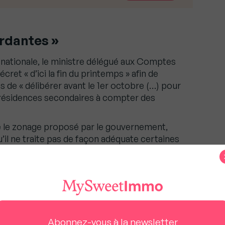
rdantes »
e nationale, le ministre délégué aux Comptes
cret « d’ici la fin du printemps » afin de
e « délibérer avant le 1er octobre (…) pour
s résidences secondaires à compter des
re le zonage proposé par le gouvernement,
’il ne traite pas de façon adéquate certaines
ministre.
perdront la taxe d’habitation sur les locaux
qu’il y ait des communes perdantes », a ajouté
ir un « effet incitatif sur les propriétaires », il y
y ait une forme de délai de prévenance (…) avant
Abonnez-vous à la newsletter