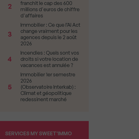
franchit le cap des 600
2
millions d'euros de chiffre
d'affaires
Immobilier : Ce que l’AI Act
change vraiment pour les
3
agences depuis le 2 août
2026
Incendies : Quels sont vos
4
droits si votre location de
vacances est annulée ?
Immobilier 1er semestre
2026
5
(Observatoire Interkab) :
Climat et géopolitique
redessinent marché
SERVICES MY SWEET'IMMO