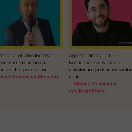
obilier et crise locative : «
Agents immobiliers : «
 est sur un marché qui
Beaucoup ne savent pas
ssouplit un petit peu »
calculer ce que leur réseau leu
avid Benbassat (Bien’ici)
coûte »
Michael Benchabat
(MeilleursBiens)