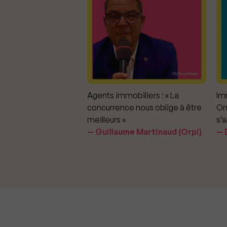
mmobiliers :
Agents immobiliers : « La
Imm
iter les dérapages
concurrence nous oblige à être
On
meilleurs »
s’a
aavedra Largo
Guillaume Martinaud (Orpi)
D