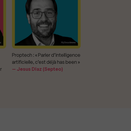
Proptech : « Parler d’intelligence
Marché immobilier : «
artificielle, c’est déjà has been »
pour apporter la vérit
r
Jesus Diaz (Septeo)
prix »
Delphine Rouxel 