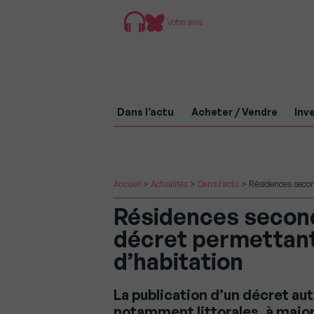
Votre avis
Dans l’actu
Acheter / Vendre
Inve
Accueil
>
Actualités
>
Dans l'actu
>
Résidences second
Résidences second
décret permettant
d’habitation
La publication d’un décret a
notamment littorales, à majore