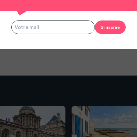
-t-il encore estimé.
us à rester gratuit pour tous.
s