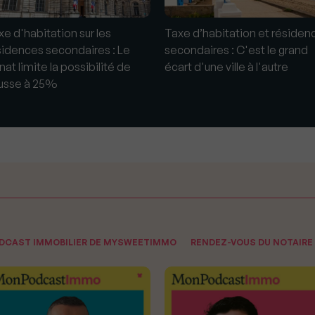
xe d'habitation sur les
Taxe d’habitation et résiden
sidences secondaires : Le
secondaires : C'est le grand
at limite la possibilité de
écart d'une ville à l'autre
usse à 25%
ODCAST IMMOBILIER DE MYSWEETIMMO
RENDEZ-VOUS DU NOTAIRE