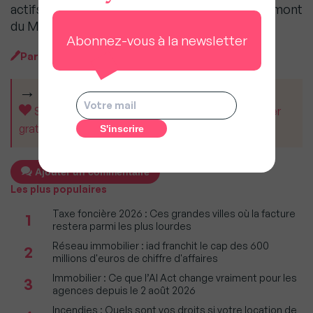
actifs, a droit à son propre sommet, lundi, en amont
du Mipim.
Abonnez-vous à la newsletter
Par
MySweetImmo avec AFP
CET ARTICLE VOUS A AIDÉ ?
Soutenez MySweetImmo et aidez-nous à rester
gratuit pour tous.
Ajouter un commentaire
Les plus populaires
Taxe foncière 2026 : Ces grandes villes où la facture
1
restera parmi les plus lourdes
Réseau immobilier : iad franchit le cap des 600
2
millions d'euros de chiffre d'affaires
Immobilier : Ce que l’AI Act change vraiment pour les
3
agences depuis le 2 août 2026
Incendies : Quels sont vos droits si votre location de