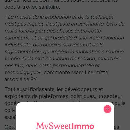
depuis la crise sanitaire.
«
Le monde de la production et de la technique
n’est pas inquiet, il est juste en surchauffe. On a du
mal à faire la part des choses entre cette
surchauffe et ce qui procède d’une vraie révolution
industrielle, des besoins nouveaux et de la
réglementation, qui impose la rénovation à marche
forcée. Cela met beaucoup de tension, mais très
positive, dans cette partie industrielle et
technologique
« , commente Marc Lhermitte,
associé de EY.
Tout aussi florissants, les développeurs et
exploitants de plateformes logistiques, un secteur
dopé par le développement de l’e-commerce ; ou le
×
coliving, sorte de colocation avec services, qui
essaime à grande vitesse dans les métropoles.
Cette forme d’habitat, qui vise surtout les jeunes