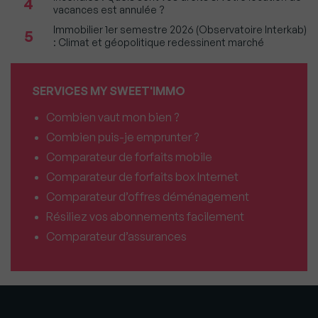
4
vacances est annulée ?
Immobilier 1er semestre 2026 (Observatoire Interkab)
5
: Climat et géopolitique redessinent marché
SERVICES MY SWEET'IMMO
Combien vaut mon bien ?
Combien puis-je emprunter ?
Comparateur de forfaits mobile
Comparateur de forfaits box Internet
Comparateur d’offres déménagement
Résiliez vos abonnements facilement
Comparateur d’assurances