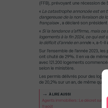
(FFB), prévoyant une récession de
«
La catastrophe annoncée est en tr
dangereuse de la non livraison de l
française
« , a déclaré son président 
«
Si la tendance s’affirme, mais ce 
logements à la fin 2024, ce qui est 
le déficit d’année en anné
e », a-t-il
Sur l’ensemble de l’année 2023, les
ont chuté de 29%. Il en va de même
avec 121.200 logements commencé
selon le ministère.
Les permis délivrés pour des logem
de 20,2% sur un an, de même que le
À LIRE AUSSI
Agents immobiliers : Le décret sur la 
11 août