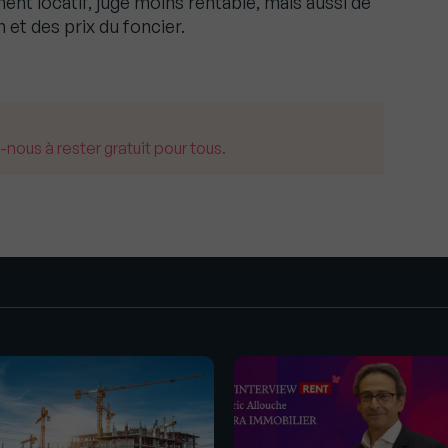
ent locatif, jugé moins rentable, mais aussi de
 et des prix du foncier.
us à rester gratuit pour tous.
s