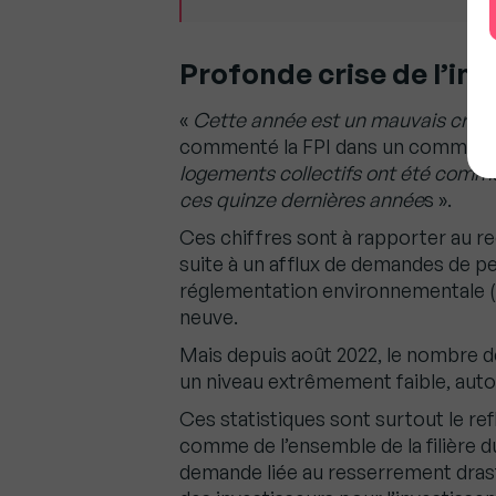
Profonde crise de l’im
«
Cette année est un mauvais cru po
commenté la FPI dans un communiqu
logements collectifs ont été comme
ces quinze dernières année
s ».
Ces chiffres sont à rapporter au re
suite à un afflux de demandes de per
réglementation environnementale (
neuve.
Mais depuis août 2022, le nombre de
un niveau extrêmement faible, auto
Ces statistiques sont surtout le re
comme de l’ensemble de la filière d
demande liée au resserrement drast