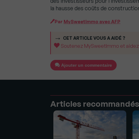
des investisseurs pour l’investissem
la hausse des coûts de construction
Par
MySweetImmo avec AFP
CET ARTICLE VOUS A AIDÉ ?
Soutenez MySweetImmo et aidez-no
Ajouter un commentaire
Articles recommandé