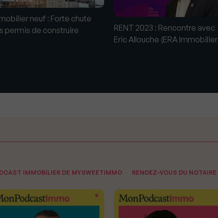
mobilier neuf : Forte chute
RENT 2023 : Rencontre avec
s permis de construire
Eric Allouche (ERA Immobilier
ODCAST IMMOBILIER DE MYSWEETIMMO
RENDEZ-VOUS DU NOTAIRE