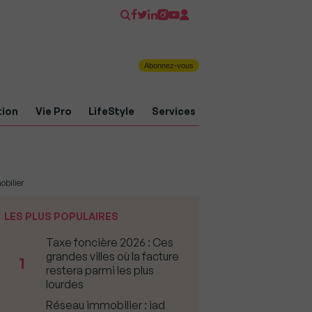
Abonnez-vous
tion
Vie Pro
LifeStyle
Services
obilier
LES PLUS POPULAIRES
Taxe foncière 2026 : Ces
grandes villes où la facture
1
restera parmi les plus
lourdes
Réseau immobilier : iad