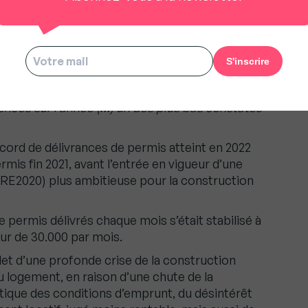
mobilier et du logement
ur le logement collectif
« , a également
é, soulignant aussi que «
seuls 135.400
ncés sur l’année (…) un des plus bas constatés
cord de délivrances de permis atteint en 2022
mis fin 2021, avant l’entrée en vigueur d’une
RE2020) plus ambitieuse pour la construction
 permis délivrés chaque mois s’était stabilisé à
ur de 30.000 par mois.
flet d’une profonde crise de la construction
u logement, en raison d’une chute de la
ique des conditions d’emprunt, du désintérêt