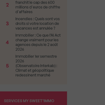
franchit le cap des 600
2
millions d'euros de chiffre
d'affaires
Incendies : Quels sont vos
3
droits si votre location de
vacances est annulée ?
Immobilier : Ce que l’AI Act
change vraiment pour les
4
agences depuis le 2 août
2026
Immobilier 1er semestre
2026
5
(Observatoire Interkab) :
Climat et géopolitique
redessinent marché
SERVICES MY SWEET'IMMO