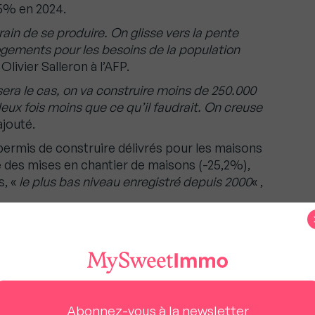
 5% en 2024.
ain de se produire. On glisse vers la pente
ogements pour les besoins de la population
Olivier Salleron à l’AFP.
sera le cas, on va construire moins de 250.000
deux fois moins que ce qu’il faudrait. On creuse
 ajouté.
 permis de construire délivrés pour les maisons
 des mises en chantier de maisons (-25,2%),
s, «
le plus bas niveau enregistré depuis 2000
« ,
ents collectifs ou en résidence baissent aussi
s mises en chantier (-19,5%).
pige téléphonique fixe les règles applicables dès le
Abonnez-vous à la newsletter