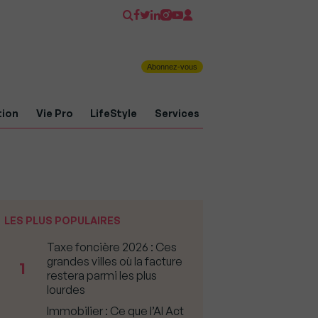
Abonnez-vous
tion
Vie Pro
LifeStyle
Services
LES PLUS POPULAIRES
Taxe foncière 2026 : Ces
grandes villes où la facture
1
restera parmi les plus
lourdes
Immobilier : Ce que l’AI Act