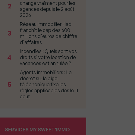
change vraiment pour les
2
agences depuis le 2 août
2026
Réseau immobilier : iad
franchit le cap des 600
3
millions d'euros de chiffre
d'affaires
Incendies : Quels sont vos
4
droits si votre location de
vacances est annulée ?
Agents immobiliers : Le
décret sur la pige
5
téléphonique fixe les
règles applicables dès le 11
août
SERVICES MY SWEET'IMMO