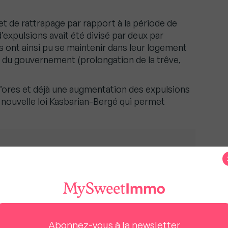
et de rattrapage par rapport à la période de
d’expulsions avait été divisé par deux par
s ont ainsi pu se maintenir dans leur logement
 du gouvernement (prolongation de la trêve,
’ores et déjà une augmentation des expulsions
la nouvelle loi Kasbarian-Bergé qui permet
pige téléphonique fixe les règles applicables dès le
iétaire
opriétaire peut entamer ou poursuivre une
Abonnez-vous à la newsletter