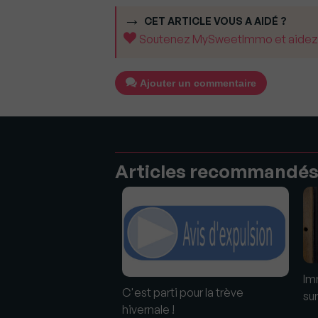
CET ARTICLE VOUS A AIDÉ ?
Soutenez MySweetImmo et aidez-no
Ajouter un commentaire
Articles recommandé
Im
aire et expulsions
C'est parti pour la trève
sur
La trêve hivernale est
hivernale !