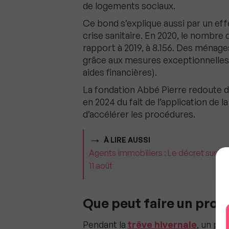
de logements sociaux.
Ce bond s’explique aussi par un eff
crise sanitaire. En 2020, le nombre 
rapport à 2019, à 8.156. Des ménage
grâce aux mesures exceptionnelles
aides financières).
La fondation Abbé Pierre redoute d
en 2024 du fait de l’application de 
d’accélérer les procédures.
À LIRE AUSSI
Agents immobiliers : Le décret sur la 
11 août
Que peut faire un propr
Pendant la
trêve hivernale
, un pr