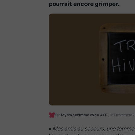
pourrait encore grimper.
Par
MySweetImmo avec AFP
, le 1 novembre 
«
Mes amis au secours, une femme v