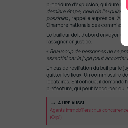
procédure d’expulsion, qui dure hab
dernière étape, celle de l’expulsion
possible
« , rappelle auprès de l’AFP
Chambre nationale des commissaire
Le bailleur doit d’abord envoyer u
l’assigner en justice.
«
Beaucoup de personnes ne se prés
essentiel car le juge peut accorder
En cas de résiliation du bail par le
quitter les lieux. Un commissaire d
locataires. S’il échoue, il demande l
préfecture, qui peut l’accorder ou l
À LIRE AUSSI
Agents immobiliers : « La concurrence
(Orpi)