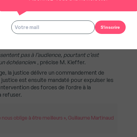
ituellement plusieurs mois. «
Il n’y a que la
 physique avec les forces de l’ordre qui n’est pas
 Cédric Kieffer, directeur juridique de la
s de justice.
n commandement de payer au locataire avant de
entent pas à l’audience, pourtant c’est
 un échéancier
« , précise M. Kieffer.
 juge, la justice délivre un commandement de
e justice est ensuite mandaté pour expulser les
’intervention des forces de l’ordre à la
a refuser.
 nous oblige à être meilleurs », Guillaume Martinaud