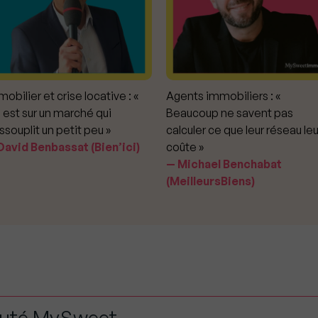
obilier et crise locative : «
Agents immobiliers : «
 est sur un marché qui
Beaucoup ne savent pas
ssouplit un petit peu »
calculer ce que leur réseau leu
avid Benbassat (Bien’ici)
coûte »
Michael Benchabat
(MeilleursBiens)
auté MySweet