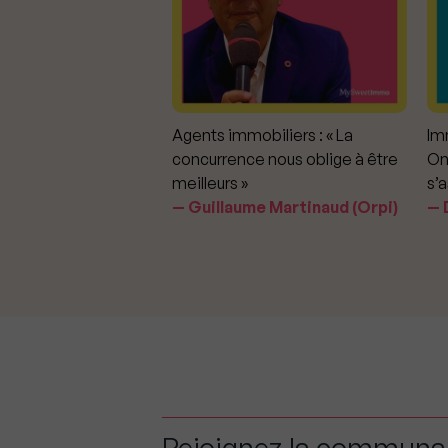
mmobiliers :
Agents immobiliers : « La
Imm
iter les dérapages
concurrence nous oblige à être
On
meilleurs »
s’a
aavedra Largo
Guillaume Martinaud (Orpi)
D
Rejoignez la commun