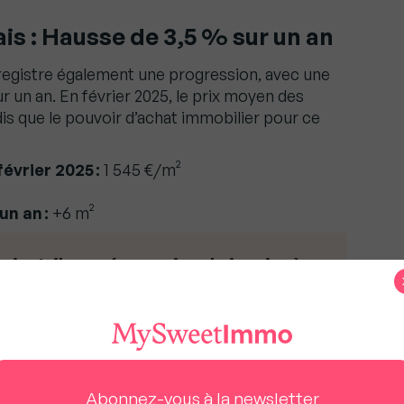
is : Hausse de 3,5 % sur un an
registre également une progression, avec une
r un an. En février 2025, le prix moyen des
dis que le pouvoir d’achat immobilier pour ce
évrier 2025 :
1 545 €/m²
un an :
+6 m²
s’est-il passé au moins de janvier à
Calais ?
nt légèrement progressé de
+ 0,8 %
au
maisons, quant à elles, poursuivent
vec une hausse de
+1,1 %
sur un mois.
Abonnez-vous à la newsletter