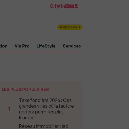
Abonnez-vous
tion
Vie Pro
LifeStyle
Services
LES PLUS POPULAIRES
Taxe foncière 2026 : Ces
grandes villes où la facture
1
restera parmi les plus
lourdes
Réseau immobilier : iad