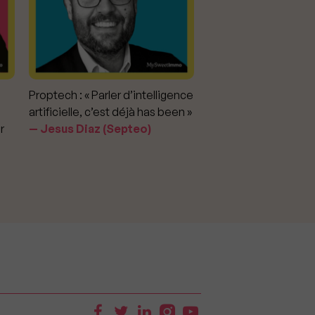
Proptech : « Parler d’intelligence
Marché immobilier : «
artificielle, c’est déjà has been »
pour apporter la vérit
r
Jesus Diaz (Septeo)
prix »
Delphine Rouxel 