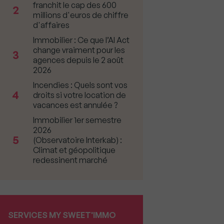
franchit le cap des 600
2
millions d'euros de chiffre
d'affaires
Immobilier : Ce que l’AI Act
change vraiment pour les
3
agences depuis le 2 août
2026
Incendies : Quels sont vos
4
droits si votre location de
vacances est annulée ?
Immobilier 1er semestre
2026
5
(Observatoire Interkab) :
Climat et géopolitique
redessinent marché
SERVICES MY SWEET'IMMO