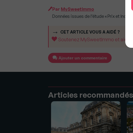
Par
MySweetImmo
Données issues de l’étude « Prix et Indice d
CET ARTICLE VOUS A AIDÉ ?
Soutenez MySweetImmo et aidez-no
Ajouter un commentaire
Articles recommandé