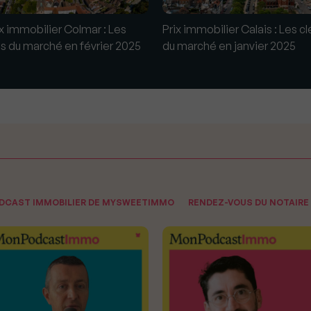
ix immobilier Colmar : Les
Prix immobilier Calais : Les cl
és du marché en février 2025
du marché en janvier 2025
ODCAST IMMOBILIER DE MYSWEETIMMO
RENDEZ-VOUS DU NOTAIRE