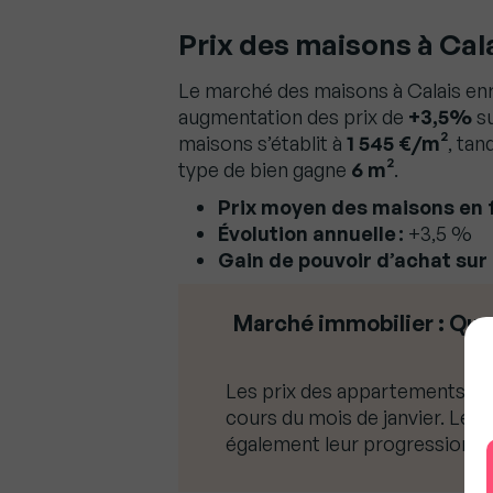
Prix des maisons à Cala
Le marché des maisons à Calais en
augmentation des prix de
+3,5%
su
maisons s’établit à
1 545 €/m²
, tan
type de bien gagne
6 m²
.
Prix moyen des maisons en f
Évolution annuelle :
+3,5 %
Gain de pouvoir d’achat sur 
Marché immobilier : Que 
Les prix des appartements o
cours du mois de janvier. Les 
également leur progression a