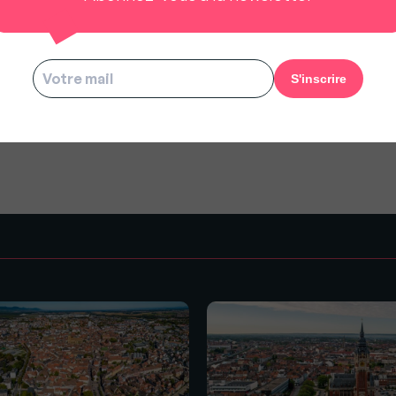
es Prix de l’Immobilier (IPI) SeLoger au 1ᵉʳ février 2025 .
us à rester gratuit pour tous.
s