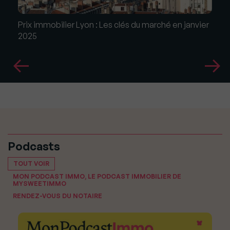
Prix immobilier Lyon : Les clés du marché en janvier
2025
Podcasts
TOUT VOIR
MON PODCAST IMMO, LE PODCAST IMMOBILIER DE
MYSWEETIMMO
RENDEZ-VOUS DU NOTAIRE