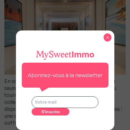
×
Abonnez-vous à la newsletter
En sous-sol, on découvre une salle de sport, un
sauna, une salle d’eau, et un garage avec plateau
tournant pour quatre véhicules. Idéal pour les
collectionneurs d’art au vu du nombre de murs
disponibles, le passé du lieu subsiste par touches :
une ancienne salle réfrigérée et une salle des
coffres.