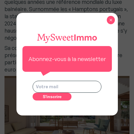
quelques années une référence mondiale du luxe
balnéaire. Surnommée les « Hamptons portugais »,
la station connaît une flambée spectaculaire : en
×
2024, le prix moyen atteignait 9.000 €/m², soit une
hausse de 28,5% en un an. Les villas de prestige s’y
négocient désormais jusqu’à 15.000 €/m².
Sa combinaison de plages sauvages, de nature
préservée et d’un style de vie bohème chic attire
Abonnez-vous à la newsletter
particulièrement les acheteurs américains et
européens fortunés.