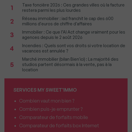
Taxe foncière 2026 : Ces grandes villes où la facture
1
restera parmi les plus lourdes
Réseau immobilier : iad franchit le cap des 600
2
millions d'euros de chiffre d'affaires
Immobilier : Ce que l’AI Act change vraiment pour les
3
agences depuis le 2 août 2026
Incendies : Quels sont vos droits si votre location de
4
vacances est annulée ?
Marché immobilier (bilan Bien'ici) : La majorité des
5
studios partent désormais à la vente, pas à la
location
SERVICES MY SWEET'IMMO
Combien vaut mon bien ?
Combien puis-je emprunter ?
Comparateur de forfaits mobile
Comparateur de forfaits box Internet