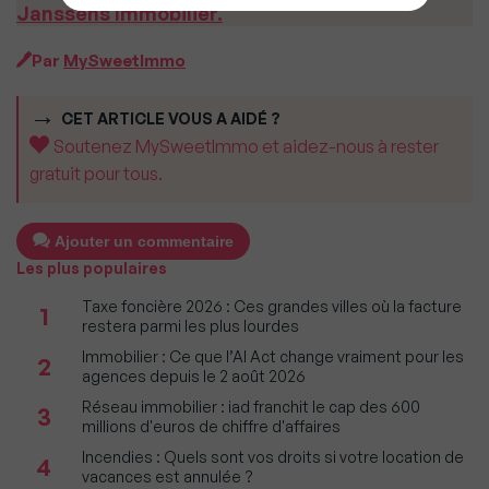
Janssens Immobilier.
Par
MySweetImmo
CET ARTICLE VOUS A AIDÉ ?
Soutenez MySweetImmo et aidez-nous à rester
gratuit pour tous.
Ajouter un commentaire
Les plus populaires
Taxe foncière 2026 : Ces grandes villes où la facture
1
restera parmi les plus lourdes
Immobilier : Ce que l’AI Act change vraiment pour les
2
agences depuis le 2 août 2026
Réseau immobilier : iad franchit le cap des 600
3
millions d'euros de chiffre d'affaires
Incendies : Quels sont vos droits si votre location de
4
vacances est annulée ?