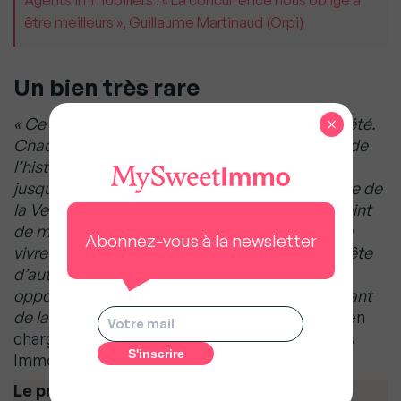
être meilleurs », Guillaume Martinaud (Orpi)
Un bien très rare
×
« Ce lieu dépasse la notion classique de propriété.
Chaque pierre porte la mémoire d’un chapitre de
l’histoire d’Avignon, de son miracle fondateur
jusqu’aux transformations successives de la rue de
la Velouterie. C’est un bien rare, à la fois empreint
de mystère et parfaitement adapté à un art de
Abonnez-vous à la newsletter
vivre contemporain. Pour les acquéreurs en quête
d’authenticité et d’exception, c’est une
opportunité unique d’entrer dans l’héritage vivant
de la cité des Papes »,
précise Nina Nogueira, en
charge de la vente au sein de l’agence Janssens
Immobilier de L’Isle-sur-la-Sorgue.
Le prix :
2 200 000 €.
Le DPE
: C.
Le contact
: