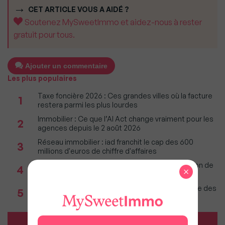
CET ARTICLE VOUS A AIDÉ ?
Soutenez MySweetImmo et aidez-nous à rester
gratuit pour tous.
Ajouter un commentaire
Les plus populaires
Taxe foncière 2026 : Ces grandes villes où la facture
1
restera parmi les plus lourdes
Immobilier : Ce que l’AI Act change vraiment pour les
2
agences depuis le 2 août 2026
Réseau immobilier : iad franchit le cap des 600
3
millions d'euros de chiffre d'affaires
Incendies : Quels sont vos droits si votre location de
4
×
vacances est annulée ?
Incendies en Gironde : Faut-il craindre une baisse des
5
prix sur le Bassin d'Arcachon ?