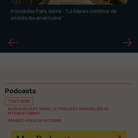
Immobilier Paris 4ème : "Le Marais continue de
séduire les américains"
Podcasts
TOUT VOIR
MON PODCAST IMMO, LE PODCAST IMMOBILIER DE
MYSWEETIMMO
RENDEZ-VOUS DU NOTAIRE