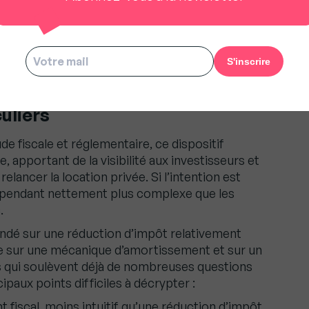
 à 3,30 % en juillet 2026
ais encore très technique pour
culiers
e fiscale et réglementaire, ce dispositif
apportant de la visibilité aux investisseurs et
elancer la location privée. Si l’intention est
cependant nettement plus complexe que les
.
ondé sur une réduction d’impôt relativement
ose sur une mécanique d’amortissement et sur un
 qui soulèvent déjà de nombreuses questions
cipaux points difficiles à décrypter :
iscal, moins intuitif qu’une réduction d’impôt