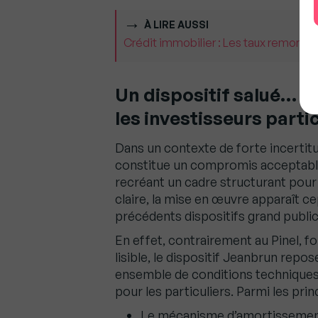
À LIRE AUSSI
Crédit immobilier : Les taux remontent
Un dispositif salué… m
les investisseurs parti
Dans un contexte de forte incertitud
constitue un compromis acceptable, 
recréant un cadre structurant pour r
claire, la mise en œuvre apparaît 
précédents dispositifs grand public
En effet, contrairement au Pinel, f
lisible, le dispositif Jeanbrun rep
ensemble de conditions techniques
pour les particuliers. Parmi les prin
Le mécanisme d’amortissement f