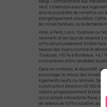
élargi. Contrairement aux mécanism
neuf, il s’adresse aussi aux logeme
ainsi la possibilité de remettre sur
énergétiquement obsolètes. Cette f
les zones tendues, où la demande loc
Ainsi, à Paris, Lyon, Toulouse ou Ni
rarement et les taux de vacance y 
offre structurellement limitée face
hausse des loyers comme le démon
Toulouse, +10 % à Bordeaux, +6,7 %
concurrence entre candidats locata
Dans ce contexte, le dispositif Jea
encourager le retour des investisse
logements neufs ou rénovés. Selon 
construction d’environ 50 000 loge
réduire progressivement la tension 
qu’un simple mécanisme fiscal, le 
de relance de l’offre locative, au b