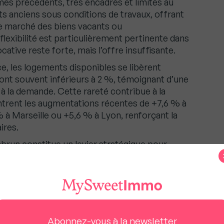
es précédents, très encadrés et limités au
nts anciens sous conditions de travaux, offrant
 le marché des biens vacants ou
lexibilité est particulièrement pertinente dans
ative reste forte, mais l’offre insuffisante.
ce, les logements disponibles se libèrent
sont souvent inférieurs à 2 %, témoignant d’une
 à la demande. Cette rareté contribue à la
trent les augmentations récentes de +7,6 % à
 à Marseille ou +5,6 % à Lyon, renforçant la
ires.
nbrun constitue un levier stratégique pour
urs privés et stimuler la production de
le gouvernement, il pourrait permettre la
ments supplémentaires par an, contribuant à
locative dans les zones les plus tendues. Plus
Jeanbrun s’inscrit dans une dynamique concrète
énéfice des bailleurs comme des locataires.
Abonnez-vous à la newsletter