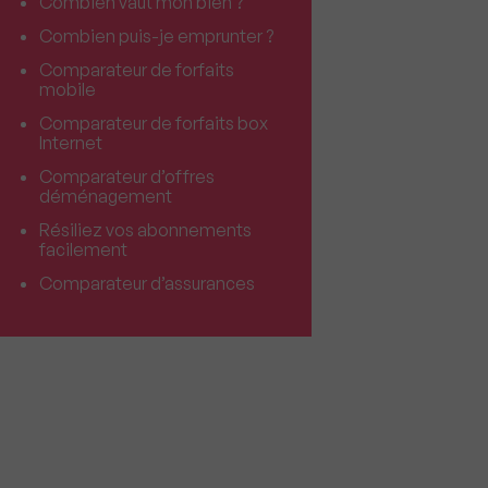
Combien vaut mon bien ?
Combien puis-je emprunter ?
Comparateur de forfaits
mobile
Comparateur de forfaits box
Internet
Comparateur d’offres
déménagement
Résiliez vos abonnements
facilement
Comparateur d’assurances