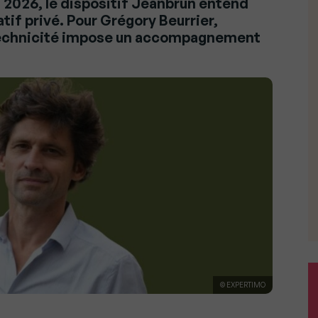
s 2026, le dispositif Jeanbrun entend
tif privé. Pour Grégory Beurrier,
technicité impose un accompagnement
© EXPERTIMO