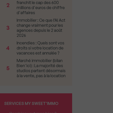
franchit le cap des 600
2
millions d'euros de chiffre
d'affaires
Immobilier : Ce que l’AI Act
change vraiment pour les
3
agences depuis le 2 août
2026
Incendies : Quels sont vos
4
droits si votre location de
vacances est annulée ?
Marché immobilier (bilan
Bien'ici) : La majorité des
5
studios partent désormais
à la vente, pas à la location
SERVICES MY SWEET'IMMO