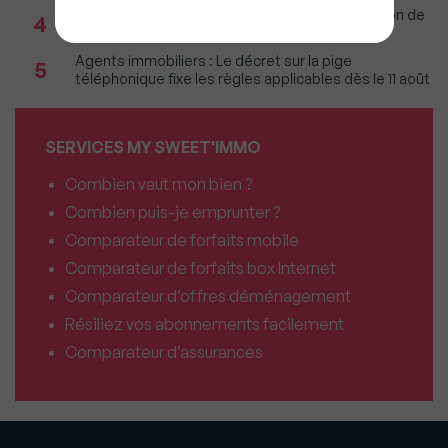
Incendies : Quels sont vos droits si votre location de
4
vacances est annulée ?
Agents immobiliers : Le décret sur la pige
5
téléphonique fixe les règles applicables dès le 11 août
SERVICES MY SWEET'IMMO
Combien vaut mon bien ?
Combien puis-je emprunter ?
Comparateur de forfaits mobile
Comparateur de forfaits box Internet
Comparateur d’offres déménagement
Résiliez vos abonnements facilement
Comparateur d’assurances