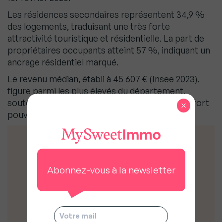
Les résidences secondaires représentent 34,9 %
des logements, traduisant une très forte
attractivité touristique et résidentielle. La part de
propriétaires occupants atteint 57 %, indiquant un
ancrage résidentiel marqué.
Le revenu médian, établi à 45 607 € (Insee 2023),
figure parmi les plus élevés du département,
soutenant la capacité d’achat d’une clientèle à fort
×
pouvoir d’achat.
Les Conseils de
Abonnez-vous à la newsletter
MySweetImmo
Si vous achetez
. Acheter à Cassis
relève d’un choix patrimonial de long
terme. La rareté de l’offre impose une