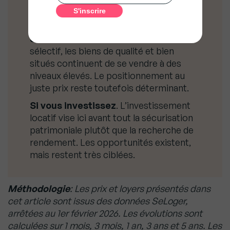
forte réactivité et une sélection
rigoureuse des biens.
Si vous vendez
. Dans un marché ultra-
sélectif, les biens de qualité et bien
situés continuent de se vendre à des
niveaux élevés. Le positionnement au
juste prix reste toutefois déterminant.
Si vous investissez
. L’investissement
locatif vise ici avant tout la sécurisation
patrimoniale plutôt que la recherche de
rendement. Les opportunités existent,
mais restent très ciblées.
Méthodologie
: Les prix et loyers présentés dans
cet article sont issus des données SeLoger,
arrêtées au 1er février 2026. Les évolutions sont
calculées sur 1 mois, 3 mois, 1 an, 3 ans et 5 ans. Les