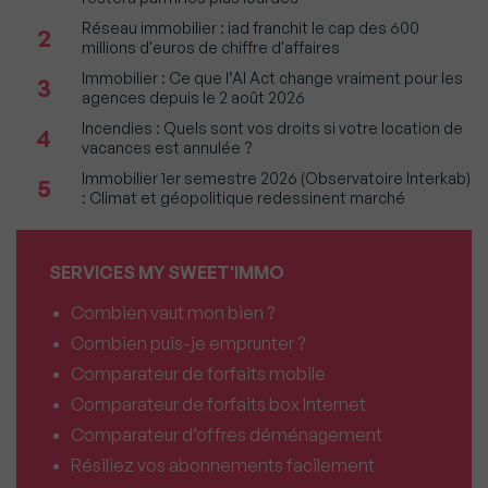
Réseau immobilier : iad franchit le cap des 600
2
millions d'euros de chiffre d'affaires
Immobilier : Ce que l’AI Act change vraiment pour les
3
agences depuis le 2 août 2026
Incendies : Quels sont vos droits si votre location de
4
vacances est annulée ?
Immobilier 1er semestre 2026 (Observatoire Interkab)
5
: Climat et géopolitique redessinent marché
SERVICES MY SWEET'IMMO
Combien vaut mon bien ?
Combien puis-je emprunter ?
Comparateur de forfaits mobile
Comparateur de forfaits box Internet
Comparateur d’offres déménagement
Résiliez vos abonnements facilement