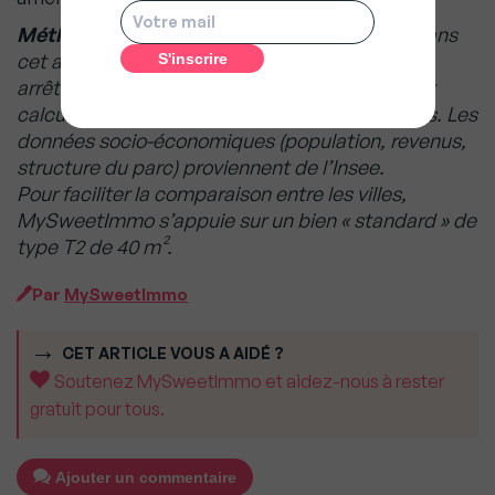
Méthodologie
: Les prix et loyers présentés dans
cet article sont issus des données SeLoger,
arrêtées au 1er février 2026. Les évolutions sont
calculées sur 1 mois, 3 mois, 1 an, 3 ans et 5 ans. Les
données socio-économiques (population, revenus,
structure du parc) proviennent de l’Insee.
Pour faciliter la comparaison entre les villes,
MySweetImmo s’appuie sur un bien « standard » de
type T2 de 40 m².
Par
MySweetImmo
CET ARTICLE VOUS A AIDÉ ?
Soutenez MySweetImmo et aidez-nous à rester
gratuit pour tous.
Ajouter un commentaire