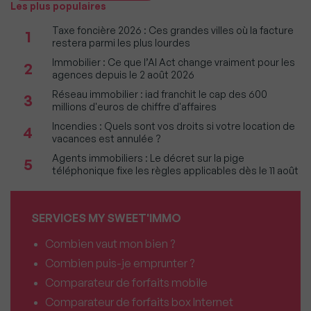
Les plus populaires
Taxe foncière 2026 : Ces grandes villes où la facture
1
restera parmi les plus lourdes
Immobilier : Ce que l’AI Act change vraiment pour les
2
agences depuis le 2 août 2026
Réseau immobilier : iad franchit le cap des 600
3
millions d'euros de chiffre d'affaires
Incendies : Quels sont vos droits si votre location de
4
vacances est annulée ?
Agents immobiliers : Le décret sur la pige
5
téléphonique fixe les règles applicables dès le 11 août
SERVICES MY SWEET'IMMO
Combien vaut mon bien ?
Combien puis-je emprunter ?
Comparateur de forfaits mobile
Comparateur de forfaits box Internet