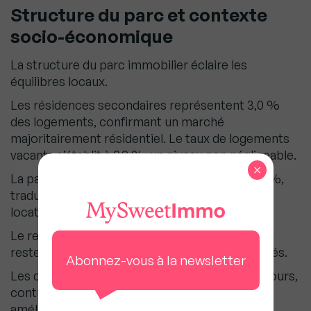
Structure du parc et contexte
socio-économique
La structure du parc immobilier éclaire les
équilibres locaux.
Les résidences secondaires représentent 3,0 %
des logements, confirmant un marché
majoritairement résidentiel. Le taux de logements
vacants s’établit à 9,9 %, un niveau non négligeable.
×
La part de propriétaires occupants atteint 40 %,
traduisant un équilibre entre propriétaires et
locataires.
Le revenu médian, établi à 32 221 € (Insee 2023),
reste cohérent avec les niveaux de prix observés.
Abonnez-vous à la newsletter
Les délais de vente moyens s’établissent à 55 jours,
contre 70 jours un an plus tôt, signalant une
amélioration sensible de la fluidité du marché.