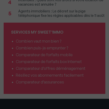
4
vacances est annulée ?
Agents immobiliers : Le décret sur la pige
5
téléphonique fixe les règles applicables dès le 11 août
SERVICES MY SWEET'IMMO
Combien vaut mon bien ?
Combien puis-je emprunter ?
Comparateur de forfaits mobile
Comparateur de forfaits box Internet
Comparateur d’offres déménagement
Résiliez vos abonnements facilement
Comparateur d’assurances