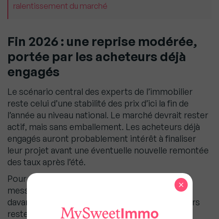
ralentissement du marché
Fin 2026 : une reprise modérée,
portée par les acheteurs déjà
engagés
Le scénario central des experts de l’immobilier
reste celui d’une stabilité des prix d’ici la fin de
l’année au niveau national. Le marché devrait rester
actif, mais sans emballement. Les acheteurs déjà
engagés auront probablement intérêt à finaliser
leur projet avant une éventuelle nouvelle remontée
des taux après l’été.
Pour ceux qui ne se sont pas encore lancés, le
×
message est plus nuancé : le marché offre
davantage de choix qu’en 2021-2022, les vendeurs
restent plus ouverts à la négociation, mais la