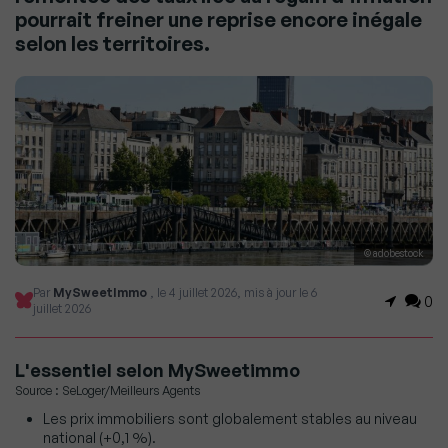
pourrait freiner une reprise encore inégale
selon les territoires.
© adobestock
Par
MySweetImmo
, le 4 juillet 2026, mis à jour le 6
0
juillet 2026
L'essentiel selon MySweetimmo
Source : SeLoger/Meilleurs Agents
Les prix immobiliers sont globalement stables au niveau
national (+0,1 %).