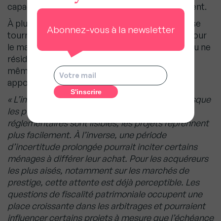
capacité d’achat devra être sécurisée rapidement.
À plus long terme, le regard commence déjà à se
Abonnez-vous à la newsletter
tourner vers l’élection présidentielle de 2027. Pour
le marché résidentiel dans son ensemble, l’enjeu ne
réside pas tant dans l’échéance électorale elle-
même que dans la stabilité et la visibilité qu’elle
apportera aux ménages.
« L’immobilier est un marché de confiance : lorsque
les perspectives économiques, fiscales et
réglementaires sont lisibles, les projets reprennent
plus facilement. À l’inverse, une période
d’incertitude prolongée pourrait inciter certains
ménages à différer leur achat. Pour les acquéreurs
les plus aisés, notamment sur les marchés de
prestige, cette attente est déjà perceptible. Les
questions de fiscalité patrimoniale occupent une
place croissante dans les arbitrages et pourraient
influencer certains projets à mesure que l’échéance