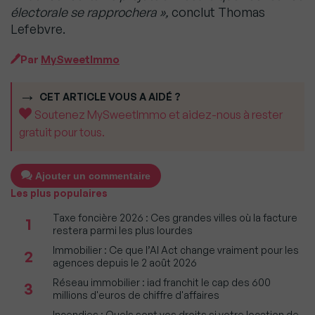
électorale se rapprochera »,
conclut Thomas
Lefebvre.
Par
MySweetImmo
CET ARTICLE VOUS A AIDÉ ?
Soutenez MySweetImmo et aidez-nous à rester
gratuit pour tous.
Ajouter un commentaire
Les plus populaires
Taxe foncière 2026 : Ces grandes villes où la facture
1
restera parmi les plus lourdes
Immobilier : Ce que l’AI Act change vraiment pour les
2
agences depuis le 2 août 2026
Réseau immobilier : iad franchit le cap des 600
3
millions d'euros de chiffre d'affaires
Incendies : Quels sont vos droits si votre location de