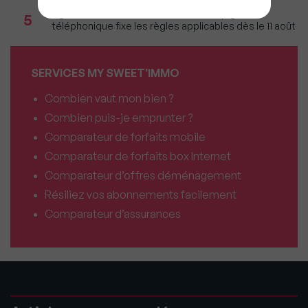
Agents immobiliers : Le décret sur la pige
5
téléphonique fixe les règles applicables dès le 11 août
SERVICES MY SWEET'IMMO
Combien vaut mon bien ?
Combien puis-je emprunter ?
Comparateur de forfaits mobile
Comparateur de forfaits box Internet
Comparateur d’offres déménagement
Résiliez vos abonnements facilement
Comparateur d’assurances