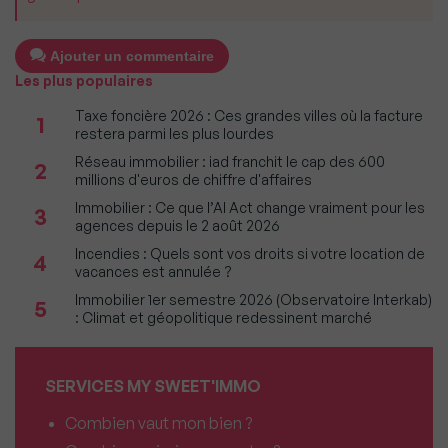
Ajouter un commentaire
Les plus populaires
Taxe foncière 2026 : Ces grandes villes où la facture
1
restera parmi les plus lourdes
Réseau immobilier : iad franchit le cap des 600
2
millions d'euros de chiffre d'affaires
Immobilier : Ce que l’AI Act change vraiment pour les
3
agences depuis le 2 août 2026
Incendies : Quels sont vos droits si votre location de
4
vacances est annulée ?
Immobilier 1er semestre 2026 (Observatoire Interkab)
5
: Climat et géopolitique redessinent marché
SERVICES MY SWEET'IMMO
Combien vaut mon bien ?