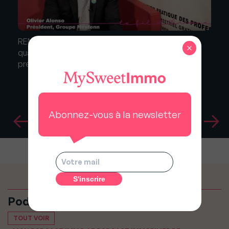
RENT 2018 : "Transparence et engagement de
×
qualité, les clés du succès", Olivier Alonso,
président de Nestenn
Abonnez-vous à la newsletter
Podcasts
TOUT VOIR