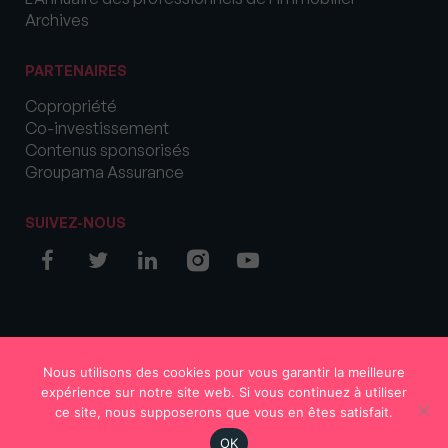
Archives
PARTENAIRES
Copropriété
Co-investissement
Contenus sponsorisés
Groupama Assurance
SUIVEZ-NOUS
© COPYRIGHT 2026 MySweetImmo
Nous utilisons des cookies pour vous garantir la meilleure
expérience sur notre site web. Si vous continuez à utiliser
ce site, nous supposerons que vous en êtes satisfait.
OK