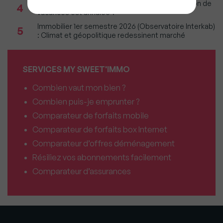
Incendies : Quels sont vos droits si votre location de
4
vacances est annulée ?
Immobilier 1er semestre 2026 (Observatoire Interkab)
5
: Climat et géopolitique redessinent marché
SERVICES MY SWEET'IMMO
Combien vaut mon bien ?
Combien puis-je emprunter ?
Comparateur de forfaits mobile
Comparateur de forfaits box Internet
Comparateur d’offres déménagement
Résiliez vos abonnements facilement
Comparateur d’assurances