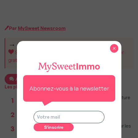
Par
MySweet Newsroom
CET ARTICLE VOUS A AIDÉ ?
×
Soutenez MySweetImmo et aidez-nous à rester
gratuit pour tous.
Ajouter un commentaire
Les plus populaires
Abonnez-vous à la newsletter
Taxe foncière 2026 : Ces grandes villes où la facture
1
restera parmi les plus lourdes
Réseau immobilier : iad franchit le cap des 600
2
millions d'euros de chiffre d'affaires
Immobilier : Ce que l’AI Act change vraiment pour les
3
agences depuis le 2 août 2026