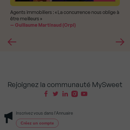
Agents immobiliers : « La concurrence nous oblige à
être meilleurs »
Guillaume Martinaud (Orpi)
Rejoignez la communauté MySweet
Inscrivez vous dans l'Annuaire
Créez un compte