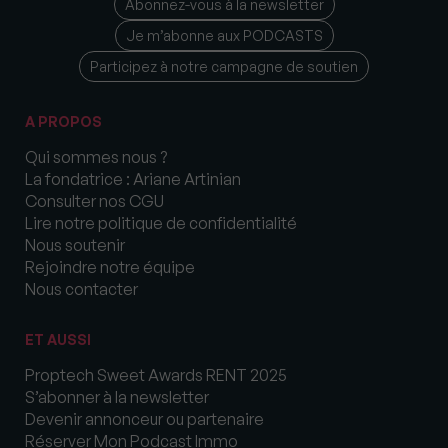
Abonnez-vous à la newsletter
Je m’abonne aux PODCASTS
Participez à notre campagne de soutien
A PROPOS
Qui sommes nous ?
La fondatrice : Ariane Artinian
Consulter nos CGU
Lire notre politique de confidentialité
Nous soutenir
Rejoindre notre équipe
Nous contacter
ET AUSSI
Proptech Sweet Awards RENT 2025
S’abonner à la newsletter
Devenir annonceur ou partenaire
Réserver Mon Podcast Immo