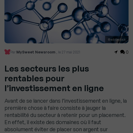
© adobestock
0
Par
MySweet Newsroom
, le 27 mai 2021
Les secteurs les plus
rentables pour
l’investissement en ligne
Avant de se lancer dans l’investissement en ligne, la
première chose à faire consiste à jauger la
rentabilité du secteur à retenir pour un placement.
En effet, il existe des domaines où il faut
absolument éviter de placer son argent sur