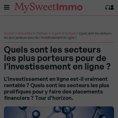
Accueil
>
Actualités
>
LifeStyle
>
Argent et Budget
>
Quels sont les secteurs
les plus porteurs pour de l’investissement en ligne ?
Quels sont les secteurs
les plus porteurs pour de
l’investissement en ligne ?
L’investissement en ligne est-il vraiment
rentable ? Quels sont les secteurs les plus
prolifiques pour y faire des placements
financiers ? Tour d’horizon.