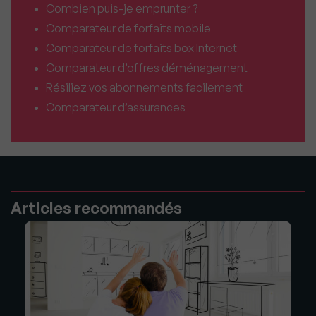
Combien puis-je emprunter ?
Comparateur de forfaits mobile
Comparateur de forfaits box Internet
Comparateur d’offres déménagement
Résiliez vos abonnements facilement
Comparateur d’assurances
Articles recommandés