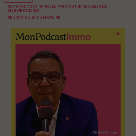
MON PODCAST IMMO, LE PODCAST IMMOBILIER DE
MYSWEETIMMO
RENDEZ-VOUS DU NOTAIRE