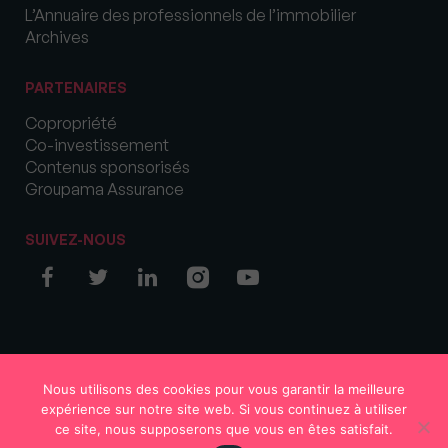
L’Annuaire des professionnels de l’immobilier
Archives
PARTENAIRES
Copropriété
Co-investissement
Contenus sponsorisés
Groupama Assurance
SUIVEZ-NOUS
© COPYRIGHT 2026 MySweetImmo
Nous utilisons des cookies pour vous garantir la meilleure
expérience sur notre site web. Si vous continuez à utiliser
ce site, nous supposerons que vous en êtes satisfait.