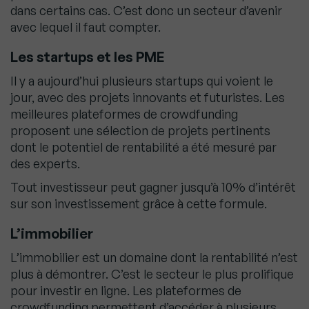
dans certains cas. C’est donc un secteur d’avenir
avec lequel il faut compter.
Les startups et les PME
Il y a aujourd’hui plusieurs startups qui voient le
jour, avec des projets innovants et futuristes. Les
meilleures plateformes de crowdfunding
proposent une sélection de projets pertinents
dont le potentiel de rentabilité a été mesuré par
des experts.
Tout investisseur peut gagner jusqu’à 10% d’intérêt
sur son investissement grâce à cette formule.
L’immobilier
L’immobilier est un domaine dont la rentabilité n’est
plus à démontrer. C’est le secteur le plus prolifique
pour investir en ligne. Les plateformes de
crowdfunding permettent d’accéder à plusieurs