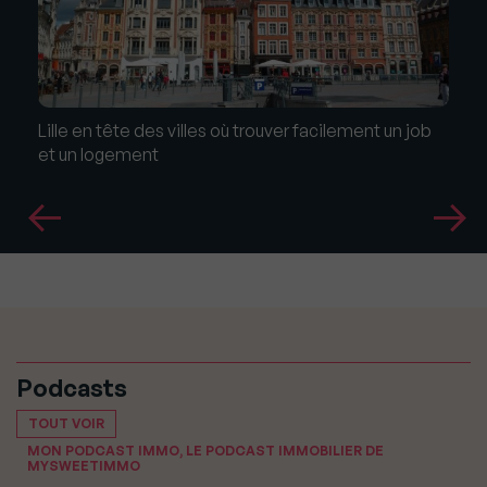
Lille en tête des villes où trouver facilement un job
et un logement
Podcasts
TOUT VOIR
MON PODCAST IMMO, LE PODCAST IMMOBILIER DE
MYSWEETIMMO