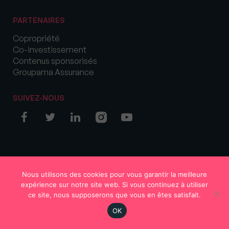
PARTENAIRES
Copropriété
Co-investissement
Contenus sponsorisés
Groupama Assurance
SUIVEZ-NOUS
© COPYRIGHT 2026 MySweetImmo
Nous utilisons des cookies pour vous garantir la meilleure
expérience sur notre site web. Si vous continuez à utiliser
ce site, nous supposerons que vous en êtes satisfait.
OK
Région
Votre avis
S'abonner
En continu
Rechercher