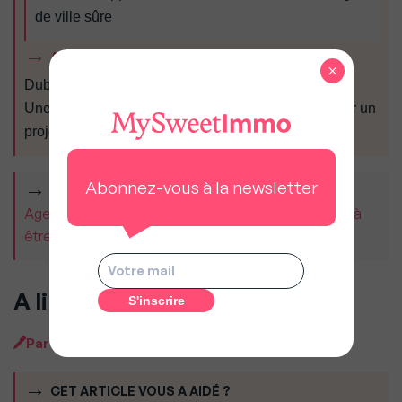
de ville sûre
A LIRE AUSSI
×
Dubaï : Finie la crise, les Russes dopent le marché
Une compagnie saoudienne s’associe à Trump pour un
projet à 4 milliards de dollars à Oman
Abonnez-vous à la newsletter
À LIRE AUSSI
Agents immobiliers : « La concurrence nous oblige à
être meilleurs », Guillaume Martinaud (Orpi)
A lire aussi
Par
MySweetImmo avec AFP
CET ARTICLE VOUS A AIDÉ ?