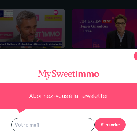
s
 En live du congrès FNAIM
RENT 2023 : Rencontre avec
ec Thibault Guillaume
Hugues Galambrun (Septeo)
ITRINEMEDIA)
Abonnez-vous à la newsletter