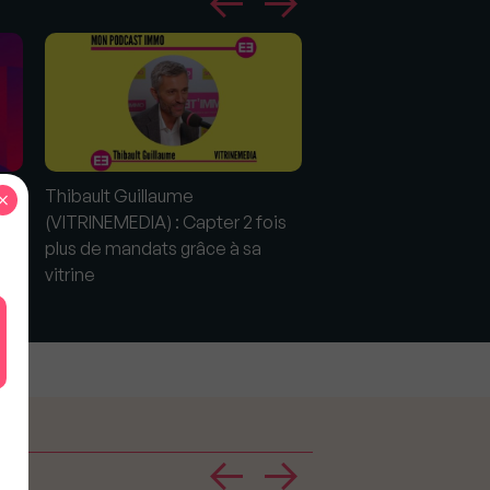
Thibault Guillaume
"Conversation dans
×
(VITRINEMEDIA) : Capter 2 fois
salon #2" avec Thiba
plus de mandats grâce à sa
Guillaume, VitrineM
vitrine