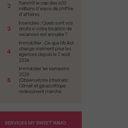
franchit le cap des 600
2
millions d'euros de chiffre
d'affaires
Incendies : Quels sont vos
3
droits si votre location de
vacances est annulée ?
Immobilier : Ce que l’AI Act
change vraiment pour les
4
agences depuis le 2 août
2026
Immobilier 1er semestre
2026
5
(Observatoire Interkab) :
Climat et géopolitique
redessinent marché
SERVICES MY SWEET'IMMO