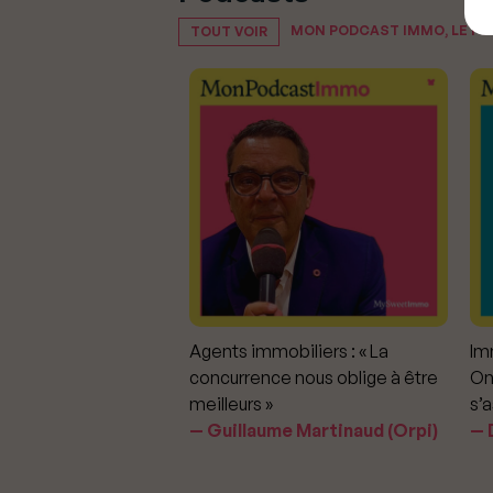
MON PODCAST IMMO, LE P
TOUT VOIR
mmobiliers :
Agents immobiliers : « La
Imm
iter les dérapages
concurrence nous oblige à être
On
meilleurs »
s’a
aavedra Largo
Guillaume Martinaud (Orpi)
D