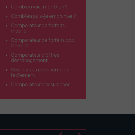
Combien vaut mon bien ?
Combien puis-je emprunter ?
Comparateur de forfaits
mobile
Comparateur de forfaits box
Internet
Comparateur d’offres
déménagement
Résiliez vos abonnements
facilement
Comparateur d’assurances