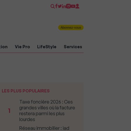
Abonnez-vous
tion
Vie Pro
LifeStyle
Services
LES PLUS POPULAIRES
Taxe foncière 2026 : Ces
grandes villes où la facture
1
restera parmi les plus
lourdes
Réseau immobilier : iad