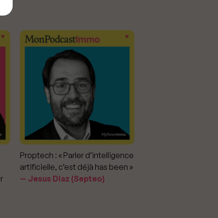
Proptech : « Parler d’intelligence
Marché immobilier : «
artificielle, c’est déjà has been »
pour apporter la vérit
r
Jesus Diaz (Septeo)
prix »
Delphine Rouxel 