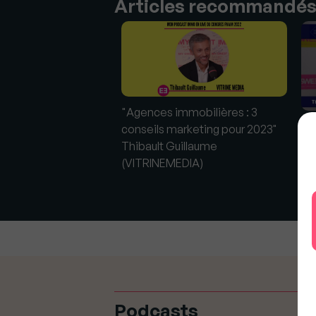
Articles recommandé
"Agences immobilières : 3
: Rencontre avec
#9
conseils marketing pour 2023"
e Domingo (Septeo)
av
Thibault Guillaume
(V
(VITRINEMEDIA)
Podcasts