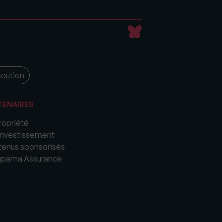
soutien
TENAIRES
opriété
nvestissement
enus sponsorisés
upama Assurance