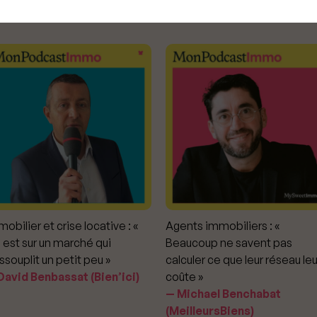
ODCAST IMMOBILIER DE MYSWEETIMMO
RENDEZ-VOUS DU NOTAIRE
obilier et crise locative : «
Agents immobiliers : «
 est sur un marché qui
Beaucoup ne savent pas
ssouplit un petit peu »
calculer ce que leur réseau leu
avid Benbassat (Bien’ici)
coûte »
Michael Benchabat
(MeilleursBiens)