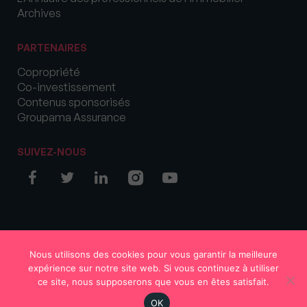
Archives
PARTENAIRES
Copropriété
Co-investissement
Contenus sponsorisés
Groupama Assurance
SUIVEZ-NOUS
© COPYRIGHT 2026 MySweetImmo
Nous utilisons des cookies pour vous garantir la meilleure
expérience sur notre site web. Si vous continuez à utiliser
ce site, nous supposerons que vous en êtes satisfait.
OK