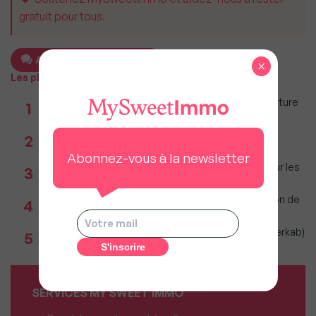
gratuit pour tous.
Ajouter un commentaire
×
Les plus populaires
Taxe foncière 2026 : Ces grandes villes où la facture
1
restera parmi les plus lourdes
Réseau immobilier : iad franchit le cap des 600
2
millions d'euros de chiffre d'affaires
Abonnez-vous à la newsletter
Immobilier : Ce que l’AI Act change vraiment pour les
3
agences depuis le 2 août 2026
Incendies : Quels sont vos droits si votre location de
4
vacances est annulée ?
Immobilier 1er semestre 2026 (Observatoire Interkab)
5
: Climat et géopolitique redessinent marché
SERVICES MY SWEET'IMMO