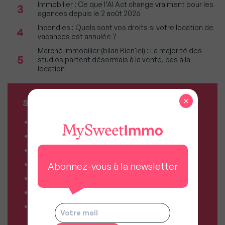
Immobilier : Ce que l’AI Act change vraiment pour les
3
agences depuis le 2 août 2026
Incendies : Quels sont vos droits si votre location de
4
vacances est annulée ?
Marché immobilier (bilan Bien'ici) : La majorité des
5
studios partent désormais à la vente, pas à la
location
×
SERVICES MY SWEET'IMMO
Combien vaut mon bien ?
Combien puis-je emprunter ?
Comparateur de forfaits mobile
Comparateur de forfaits box Internet
Abonnez-vous à la newsletter
Comparateur d’offres déménagement
Résiliez vos abonnements facilement
Comparateur d’assurances