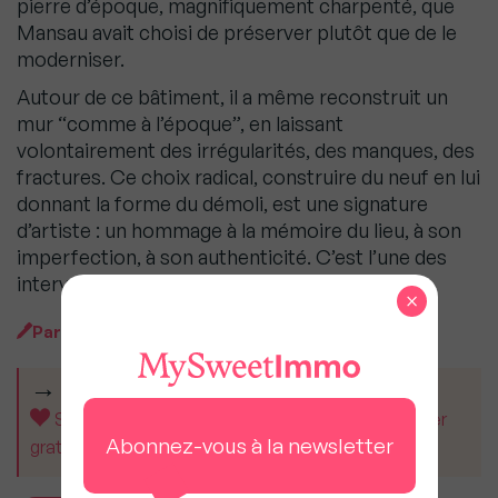
pierre d’époque, magnifiquement charpenté, que
Mansau avait choisi de préserver plutôt que de le
moderniser.
Autour de ce bâtiment, il a même reconstruit un
mur “comme à l’époque”, en laissant
volontairement des irrégularités, des manques, des
fractures. Ce choix radical, construire du neuf en lui
donnant la forme du démoli, est une signature
d’artiste : un hommage à la mémoire du lieu, à son
imperfection, à son authenticité. C’est l’une des
interventions les plus poétiques de l’ensemble.
×
Par
MySweetImmo
CET ARTICLE VOUS A AIDÉ ?
Soutenez MySweetImmo et aidez-nous à rester
Abonnez-vous à la newsletter
gratuit pour tous.