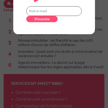
Ajouter un commentaire
Les plus populaires
Taxe foncière 2026 : Ces grandes villes où la facture
1
restera parmi les plus lourdes
Immobilier : Ce que l’AI Act change vraiment pour les
2
agences depuis le 2 août 2026
Réseau immobilier : iad franchit le cap des 600
3
millions d'euros de chiffre d'affaires
Incendies : Quels sont vos droits si votre location de
4
vacances est annulée ?
Agents immobiliers : Le décret sur la pige
5
téléphonique fixe les règles applicables dès le 11 août
SERVICES MY SWEET'IMMO
Combien vaut mon bien ?
Combien puis-je emprunter ?
Comparateur de forfaits mobile