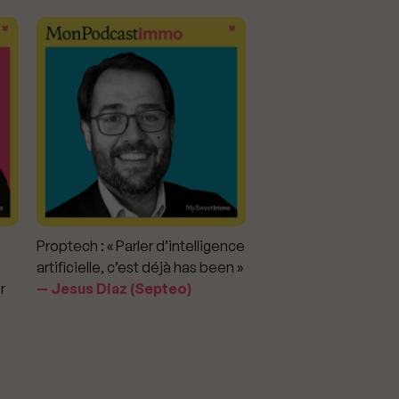
Proptech : « Parler d’intelligence
Marché immobilier : «
artificielle, c’est déjà has been »
pour apporter la vérit
r
Jesus Diaz (Septeo)
prix »
Delphine Rouxel 