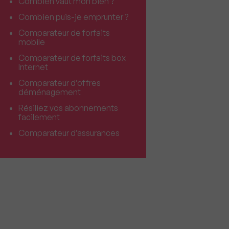
Combien vaut mon bien ?
Combien puis-je emprunter ?
Comparateur de forfaits
mobile
Comparateur de forfaits box
Internet
Comparateur d’offres
déménagement
Résiliez vos abonnements
facilement
Comparateur d’assurances