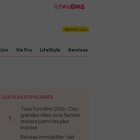
Abonnez-vous
tion
Vie Pro
LifeStyle
Services
LES PLUS POPULAIRES
Taxe foncière 2026 : Ces
grandes villes où la facture
1
restera parmi les plus
lourdes
Réseau immobilier : iad