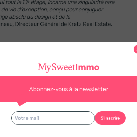
 tout le 13ᵉ étage, incarne une singularité rare
eu de vie d’exception, conçu pour conjuguer
ige absolu du design et de la
au, Directeur Général de Kretz Real Estate.
us à rester gratuit pour tous.
Abonnez-vous à la newsletter
s