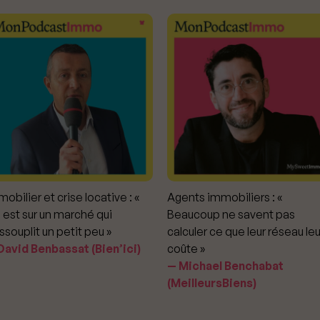
obilier et crise locative : «
Agents immobiliers : «
 est sur un marché qui
Beaucoup ne savent pas
ssouplit un petit peu »
calculer ce que leur réseau leu
avid Benbassat (Bien’ici)
coûte »
Michael Benchabat
(MeilleursBiens)