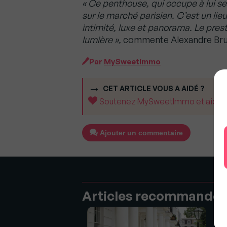
«
Ce penthouse, qui occupe à lui seul
sur le marché parisien. C’est un li
intimité, luxe et panorama.
Le prest
lumière
»,
commente Alexandre Brune
Par
MySweetImmo
CET ARTICLE VOUS A AIDÉ ?
Soutenez MySweetImmo et aidez-no
Ajouter un commentaire
Articles recommandé