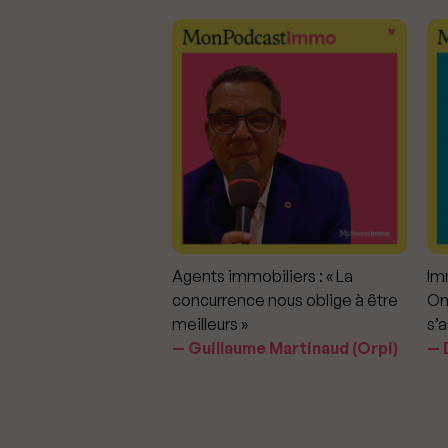
mmobiliers :
Agents immobiliers : « La
Imm
iter les dérapages
concurrence nous oblige à être
On
meilleurs »
s’a
aavedra Largo
Guillaume Martinaud (Orpi)
D