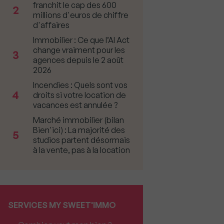
franchit le cap des 600
2
millions d'euros de chiffre
d'affaires
Immobilier : Ce que l’AI Act
change vraiment pour les
3
agences depuis le 2 août
2026
Incendies : Quels sont vos
4
droits si votre location de
vacances est annulée ?
Marché immobilier (bilan
Bien'ici) : La majorité des
5
studios partent désormais
à la vente, pas à la location
SERVICES MY SWEET'IMMO