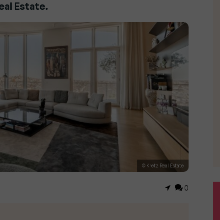
eal Estate.
© Kretz Real Estate
0