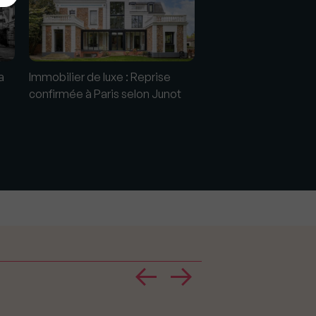
a
Immobilier de luxe : Reprise
confirmée à Paris selon Junot
Immobilier de luxe à P
demande s’intensifie,
pourraient encore m