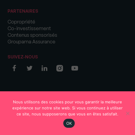
PARTENAIRES
Copropriété
Co-investissement
Contenus sponsorisés
Groupama Assurance
SUIVEZ-NOUS
© COPYRIGHT 2026 MySweetImmo
Nous utilisons des cookies pour vous garantir la meilleure
expérience sur notre site web. Si vous continuez à utiliser
ce site, nous supposerons que vous en êtes satisfait.
OK
Région
Votre avis
S'abonner
En continu
Rechercher