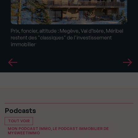
Prix, foncier, altitude : Megève, Val d’Isère, Méribel
restent des "classiques" de l'investissement
immobilier
Podcasts
TOUT VOIR
MON PODCAST IMMO, LE PODCAST IMMOBILIER DE
MYSWEETIMMO