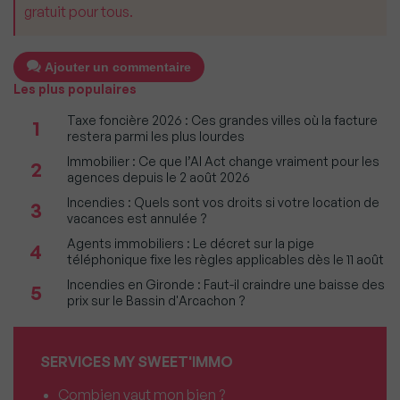
gratuit pour tous.
Ajouter un commentaire
Les plus populaires
Taxe foncière 2026 : Ces grandes villes où la facture
1
restera parmi les plus lourdes
Immobilier : Ce que l’AI Act change vraiment pour les
2
agences depuis le 2 août 2026
Incendies : Quels sont vos droits si votre location de
3
vacances est annulée ?
Agents immobiliers : Le décret sur la pige
4
téléphonique fixe les règles applicables dès le 11 août
Incendies en Gironde : Faut-il craindre une baisse des
5
prix sur le Bassin d'Arcachon ?
SERVICES MY SWEET'IMMO
Combien vaut mon bien ?