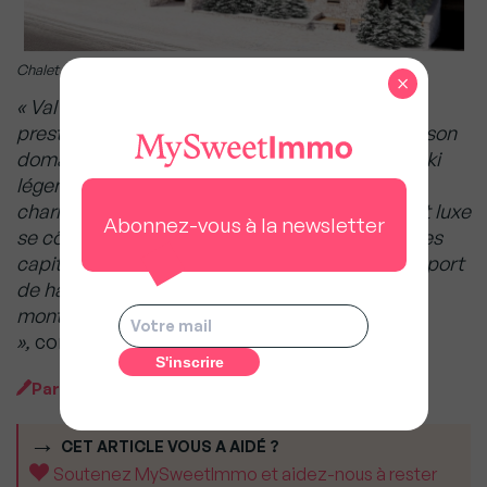
Chalet à Val d’Isère, vendu 38 millions d’euros en 2025
×
« Val d’Isère est l’une des stations les plus
prestigieuses des Alpes, réputée à la fois pour son
domaine skiable et pour son ambiance après-ski
légendaire, elle demeure dynamique, pleine de
charme, authentique et familiale où tradition et luxe
Abonnez-vous à la newsletter
se côtoient. Elle a su s’imposer comme l’une des
capitales mondiales du ski sans se réduire au sport
de haut niveau mais embrassant tout ce que la
montagne a de mieux à offrir hiver comme été
»,
conclut Charles-Antoine Sialelli.
Par
MySweetImmo
CET ARTICLE VOUS A AIDÉ ?
Soutenez MySweetImmo et aidez-nous à rester