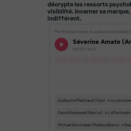
décrypte les ressorts psychol
visibilité. Incarner sa marque,
indifférent.