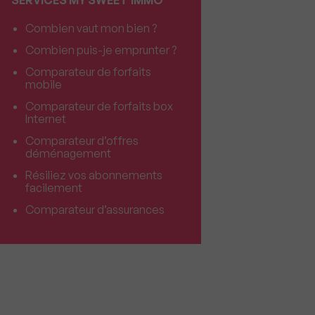
SERVICES MY SWEET'IMMO
Combien vaut mon bien ?
Combien puis-je emprunter ?
Comparateur de forfaits
mobile
Comparateur de forfaits box
Internet
Comparateur d’offres
déménagement
Résiliez vos abonnements
facilement
Comparateur d’assurances