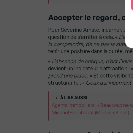
Accepter le regard, co
Pour Séverine Amate, incarner, c’est
question de s’arrêter à cela. «
L’enje
la comprendre, de ne pas la subir.
»
tenir une posture dans la durée, mê
«
L’absence de critique, c’est l’invis
devient un indicateur d’attraction : 
prend une place.
» Et cette visibilit
structurante : «
Ceux qui incarnent 
À LIRE AUSSI
Agents immobiliers : « Beaucoup ne sav
Michael Benchabat (MeilleursBiens)