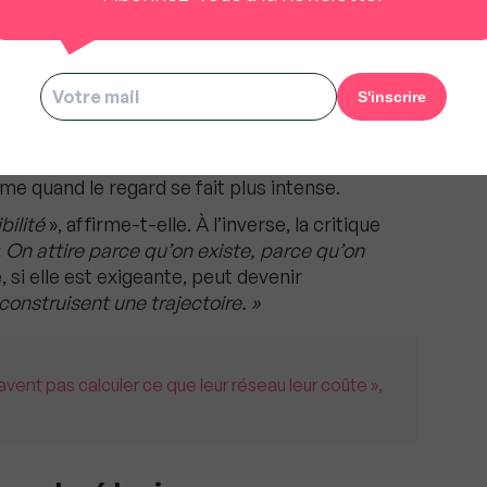
mprendre la critique
 accepter d’être vu, jugé, critiqué. Mais pas
u n’est pas d’éviter la critique, mais de la lire, de
 Une leçon qu’elle transmet à ses clients : savoir
me quand le regard se fait plus intense.
ibilité
», affirme-t-elle. À l’inverse, la critique
«
On attire parce qu’on existe, parce qu’on
é, si elle est exigeante, peut devenir
construisent une trajectoire. »
ent pas calculer ce que leur réseau leur coûte »,