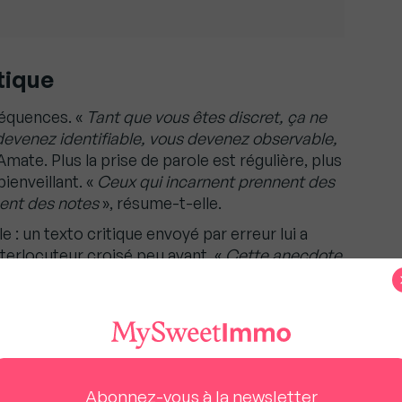
itique
séquences. «
Tant que vous êtes discret, ça ne
devenez identifiable, vous devenez observable,
Amate. Plus la prise de parole est régulière, plus
ienveillant. «
Ceux qui incarnent prennent des
nent des notes
», résume-t-elle.
le : un texto critique envoyé par erreur lui a
nterlocuteur croisé peu avant. «
Cette anecdote
taire est souvent le reflet d’un positionnement
gative
», analyse-t-elle.
 sur un marché qui s’assouplit un petit peu », David
Abonnez-vous à la newsletter