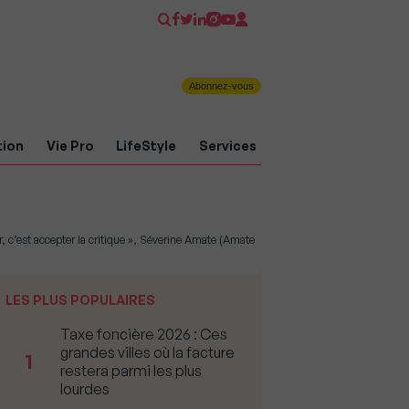
Abonnez-vous
tion
Vie Pro
LifeStyle
Services
r, c’est accepter la critique », Séverine Amate (Amate
LES PLUS POPULAIRES
Taxe foncière 2026 : Ces
grandes villes où la facture
1
restera parmi les plus
lourdes