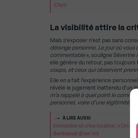
(Orpi)
La visibilité attire la cr
Mais s’exposer n’est pas sans con
dérange personne. Le jour où vous 
commentable
», souligne Séverine 
elle génère du retour, pas toujours b
coups, et ceux qui observent pren
Elle en a fait l’expérience personnel
révélé le jugement inattendu d’un i
m’a rappelé à quel point le commen
personnel, voire d’une légitimité né
À LIRE AUSSI
Immobilier et crise locative : « On est
Benbassat (Bien'ici)