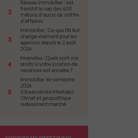
Réseau immobilier : iad
franchit le cap des 600
2
millions d'euros de chiffre
d'affaires
Immobilier : Ce que l’AI Act
change vraiment pour les
3
agences depuis le 2 août
2026
Incendies : Quels sont vos
4
droits si votre location de
vacances est annulée ?
Immobilier 1er semestre
2026
5
(Observatoire Interkab) :
Climat et géopolitique
redessinent marché