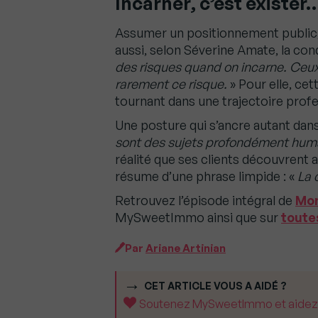
Incarner, c’est exister
Assumer un positionnement public, 
aussi, selon Séverine Amate, la cond
des risques quand on incarne. Ceu
rarement ce risque.
» Pour elle, ce
tournant dans une trajectoire profe
Une posture qui s’ancre autant dans
sont des sujets profondément hum
réalité que ses clients découvrent au
résume d’une phrase limpide : «
La 
Retrouvez l’épisode intégral de
Mon
MySweetImmo ainsi que sur
toute
Par
Ariane Artinian
CET ARTICLE VOUS A AIDÉ ?
Soutenez MySweetImmo et aidez-no