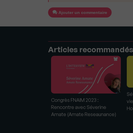
Ajouter un commentaire
Articles recommandé
Sé
ance « Les
Congrès FNAIM 2023 :
vi
Immo » !
Rencontre avec Séverine
Ho
Amate (Amate Reseaunance)