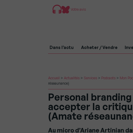
Votre avis
Dans l’actu
Acheter / Vendre
Inve
Accueil
>
Actualités
>
Services
>
Podcasts
>
Mon Pod
réseaunance)
Personal branding :
accepter la critiq
(Amate réseaunan
Au micro d’Ariane Artinian 