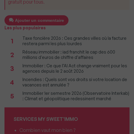
gratuit pour tous.
Ajouter un commentaire
Les plus populaires
Taxe foncière 2026 : Ces grandes villes où la facture
1
restera parmi les plus lourdes
Réseau immobilier : iad franchit le cap des 600
2
millions d'euros de chiffre d'affaires
Immobilier : Ce que l’AI Act change vraiment pour les
3
agences depuis le 2 août 2026
Incendies : Quels sont vos droits si votre location de
4
vacances est annulée ?
Immobilier 1er semestre 2026 (Observatoire Interkab)
5
: Climat et géopolitique redessinent marché
SERVICES MY SWEET'IMMO
Combien vaut mon bien ?