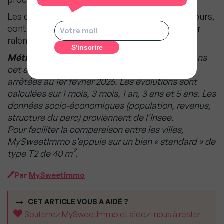
Les délais de vente moyens s’établissent à 89 jours,
contre 83 jours un an plus tôt, signalant un léger
ralentissement de la fluidité du marché.
Méthodologie :
Les prix et loyers présentés dans
cet article sont issus des données SeLoger,
arrêtées au 1er février 2026. Les évolutions sont
calculées sur 1 mois, 3 mois, 1 an, 3 ans et 5 ans. Les
données socio-économiques (population, revenus,
structure du parc) proviennent de l’Insee.
Pour faciliter la comparaison entre les villes,
MySweetImmo s’appuie sur un bien « standard » de
type T2 de 40 m².
Par
MySweetImmo
CET ARTICLE VOUS A AIDÉ ?
Soutenez MySweetImmo et aidez-nous à rester