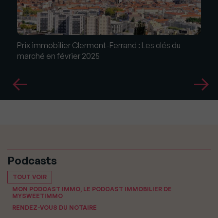
Prix immobilier Clermont-Ferrand : Les clés du
marché en février 2025
Podcasts
TOUT VOIR
MON PODCAST IMMO, LE PODCAST IMMOBILIER DE
MYSWEETIMMO
RENDEZ-VOUS DU NOTAIRE