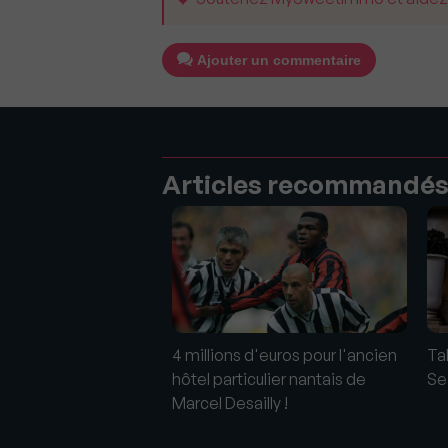
Ajouter un commentaire
Articles recommandé
asons Hotel Megève :
4 millions d'euros pour l'ancien
Ta
dition d'élégance des
hôtel particulier nantais de
Se
Marcel Desailly !