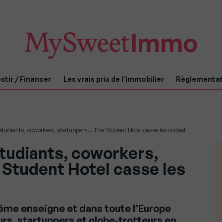
stir / Financer
Les vrais prix de l’immobilier
Règlementa
étudiants, coworkers, startuppers… The Student Hotel casse les codes!
tudiants, coworkers,
Student Hotel casse les
ême enseigne et dans toute l’Europe
rs, startuppers et globe‐trotteurs en