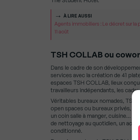
The Student Hotel.
À LIRE AUSSI
Agents immobiliers : Le décret sur la 
11 août
TSH COLLAB ou cowork
Dans le cadre de son développemen
services avec la création de 41 pla
espaces TSH COLLAB, lieux conçus
travailleurs indépendants, les cadre
Véritables bureaux nomades, TSH
open spaces ou bureaux privés, une 
un coin salle à manger, cuisine… A 
de nettoyage au quotidien, un accuei
conditionné.