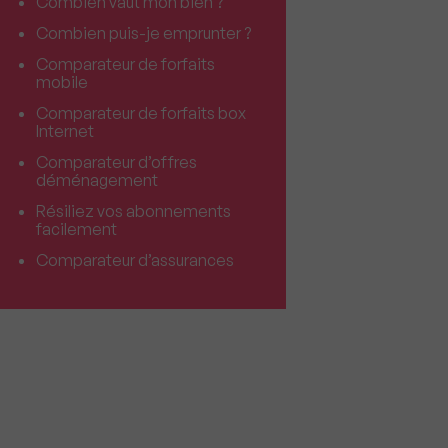
Combien vaut mon bien ?
Combien puis-je emprunter ?
Comparateur de forfaits
mobile
Comparateur de forfaits box
Internet
Comparateur d’offres
déménagement
Résiliez vos abonnements
facilement
Comparateur d’assurances