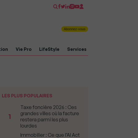
Abonnez-vous
tion
Vie Pro
LifeStyle
Services
LES PLUS POPULAIRES
Taxe foncière 2026 : Ces
grandes villes où la facture
1
restera parmi les plus
lourdes
Immobilier : Ce que l’AI Act