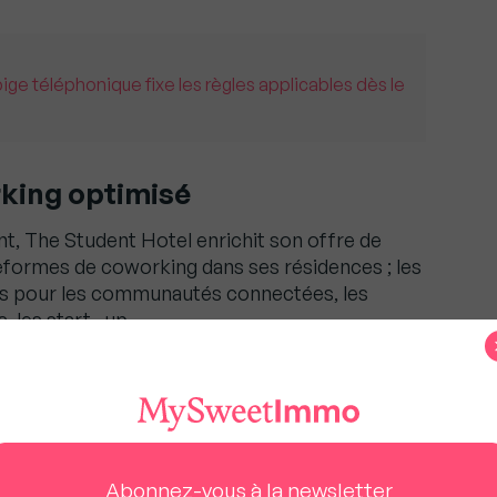
pige téléphonique fixe les règles applicables dès le
ing optimisé
t, The Student Hotel enrichit son offre de
teformes de coworking dans ses résidences ; les
 pour les communautés connectées, les
s, les start- up…
 COLLAB est 100 % connecté, propose des
salle de réunion, un auditorium de 150 places,
cela s’ajoute les commodités telles qu’un service
l, des boites aux lettres, des imprimantes, l’air
Abonnez-vous à la newsletter