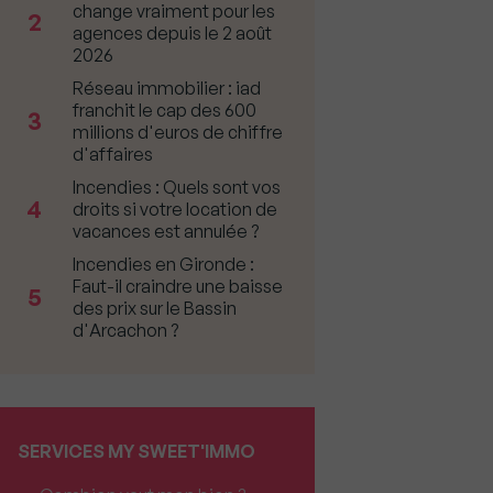
change vraiment pour les
2
agences depuis le 2 août
2026
Réseau immobilier : iad
franchit le cap des 600
3
millions d'euros de chiffre
d'affaires
Incendies : Quels sont vos
4
droits si votre location de
vacances est annulée ?
Incendies en Gironde :
Faut-il craindre une baisse
5
des prix sur le Bassin
d'Arcachon ?
SERVICES MY SWEET'IMMO