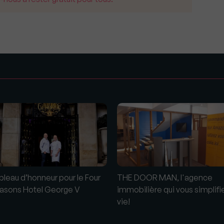
s
bleau d’honneur pour le Four
THE DOOR MAN, l'agence
asons Hotel George V
immobilière qui vous simplifie
vie!