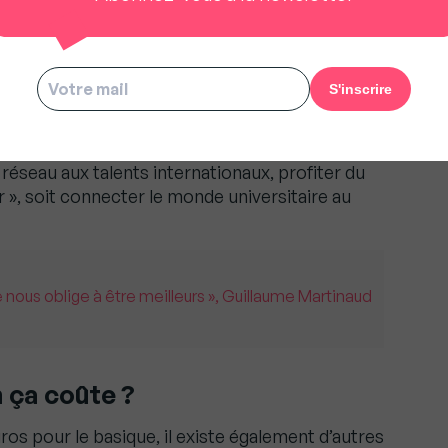
rmet également l’accès à des extras, comme
 préférentiels pour profiter des espaces dans
s à des ateliers, la participation aux évènements
ons et groupes de réflexions, aux BedTalks
ent Hotel, les BedTalks sont des journées
s partageants leurs idées positives, leurs
éflexion libre !). Etre membre du TSH COLLAB
 réseau aux talents internationaux, profiter du
r », soit connecter le monde universitaire au
 nous oblige à être meilleurs », Guillaume Martinaud
ça coûte ?
ros pour le basique, il existe également d’autres