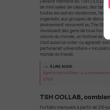
Devenir membre du TSH COLLAB, pe
de mini salles de classes, des tarifs
toutes les autres résidences, l’accè
organisés, aux groupes de discussi
(évènement récurrent au The Stud
réunissant des gens de tous horizon
visions du monde, un festival de r
c’est aussi se créer ou agrandir son
partenariat universitaire « Incubato
monde du travail.
À LIRE AUSSI
Agents immobiliers : « La concurrence
(Orpi)
TSH COLLAB, combien 
Forfaits mensuels à partir de 210 eu