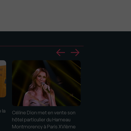
Le Four Seasons Hot
 la
dans la tradition d'
Céline Dion met en vente son
Rothschild
hôtel particulier du Hameau
Montmorency à Paris XVIème