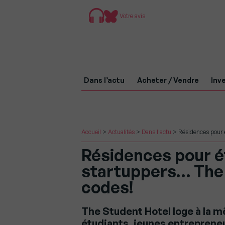
Votre avis
Dans l’actu
Acheter / Vendre
Inve
Accueil
>
Actualités
>
Dans l'actu
>
Résidences pour 
Résidences pour é
startuppers… The 
codes!
The Student Hotel loge à la m
étudiants, jeunes entrepreneu